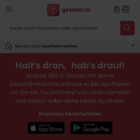
Bestellung bei
Apotheke wählen
Halt’s dran, hab’s drauf!
Scanne dein E-Rezept mit deiner
Gesundheitskarte und löse es bei Apotheken
vor Ort ein. Du profitierst von vielen Vorteilen
und stärkst dabei deine lokale Apotheke.
Kostenlos herunterladen