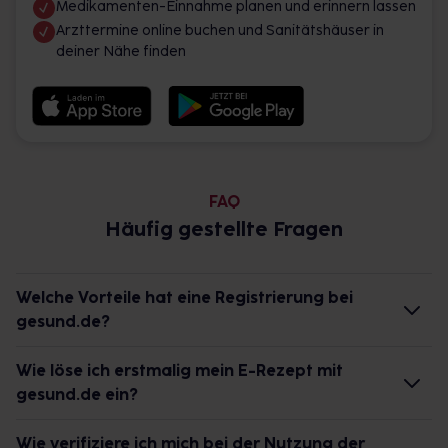
Medikamenten-Einnahme planen und erinnern lassen
Arzttermine online buchen und Sanitätshäuser in
deiner Nähe finden
FAQ
Häufig gestellte Fragen
Welche Vorteile hat eine Registrierung bei
gesund.de?
Verfolge den Status deiner Bestellung und reiche
Wie löse ich erstmalig mein E-Rezept mit
bequem E-Rezepte bei deiner Apotheke vor Ort
gesund.de ein?
ein.
PAYBACK: Hinterlege deine PAYBACK-
Du benötigst nur dein NFC-fähiges Smartphone mit
Wie verifiziere ich mich bei der Nutzung der