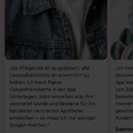
„Als Pflegende ist es goldwert, alle
„Im Fam
Gesundheitsinfos an einem Ort zu
drunter
haben. Ich kann Papas
App ka
Gesundheitskarte in der App
von Zuh
hinterlegen, kann einsehen was ihm
bekomm
verordnet wurde und Rezepte für ihn
meiner
bei seiner vertrauten Apotheke
gewinne
einreichen – so muss ich mir weniger
Kindern
Sorgen machen.”
Sabrina