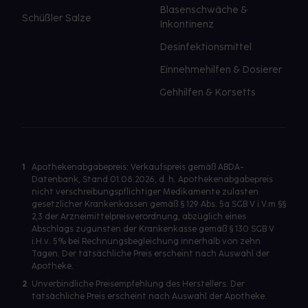
Blasenschwäche &
Schüßler Salze
Inkontinenz
Desinfektionsmittel
Einnehmehilfen & Dosierer
Gehhilfen & Korsetts
1
Apothekenabgabepreis: Verkaufspreis gemäß ABDA-
Datenbank, Stand 01.08.2026, d. h. Apothekenabgabepreis
nicht verschreibungspflichtiger Medikamente zulasten
gesetzlicher Krankenkassen gemäß § 129 Abs. 5a SGB V i.V.m §§
2,3 der Arzneimittelpreisverordnung, abzüglich eines
Abschlags zugunsten der Krankenkasse gemäß § 130 SGB V
i.H.v. 5% bei Rechnungsbegleichung innerhalb von zehn
Tagen. Der tatsächliche Preis erscheint nach Auswahl der
Apotheke.
2
Unverbindliche Preisempfehlung des Herstellers. Der
tatsächliche Preis erscheint nach Auswahl der Apotheke.