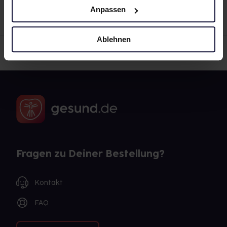
Halstabletten
haben einen Erdbeergeschmack
Arzt sie individuell abstimmt, sollten Sie das
Anpassen
Arzneimittel daher nach seinen Anweisungen
anwenden.
neo-angin® Benzydamin – Hilfe bei akuten
Ablehnen
Halsschmerzen.
Akute Halsschmerzen gehen oftmals mit
Schluckbeschwerden und Schwellung der Hals- und
Rachenschleimhaut einher. Die Lebensqualität und
das Wohlbefinden von Betroffenen werden dadurch
stark eingeschränkt, alltägliche Dinge gehen nicht
mehr so leicht von der Hand, Freizeitspaß wird
geschmälert. Von Normalität ist das weit entfernt.
Fragen zu Deiner Bestellung?
Doch das muss nicht sein:
neo-angin
® bietet mit den
neo-angin Benzydamin Produkten
bewährte Hilfe
Kontakt
bei akuten Halsschmerzen
, um den Alltag weiterhin
gut meistern zu können!
FAQ