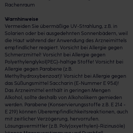
Rachenraum
Jahrhundert ein bewährter Helfer, um den Alltag
trotz Halsschmerzen gut meistern zu können:
Warnhinweise
Abhängig von Symptomen, Alter oder
Vermeiden Sie übermäßige UV-Strahlung, z.B. in
geschmacklicher Vorliebe bietet neo-angin® eine
Solarien oder bei ausgedehnten Sonnenbädern, weil
passende Produktvariante, um Halsweh zu lindern:
die Haut während der Anwendung des Arzneimittels
Die neo-angin® Halstabletten, neo-angin®
empfindlicher reagiert. Vorsicht bei Allergie gegen
Halstabletten zuckerfrei und neo-angin®
Schmerzmittel! Vorsicht bei Allergie gegen
Halstabletten Kirsche bekämpfen bei beginnenden
Polyethylenglykol(PEG)-haltige Stoffe! Vorsicht bei
Halsschmerzen bakterielle Erreger, verfügen über
Allergie gegen Parabene (z.B.
antivirale Eigenschaften* und lindern
Methylhydroxybenzoat)! Vorsicht bei Allergie gegen
Halsschmerzen und Halskratzen. neo-angin®
das Süßungsmittel Saccharin (E-Nummer E 954)!
Benzydamin gegen akute Halsschmerzen
Das Arzneimittel enthält in geringen Mengen
Zitronengeschmack, neo-angin® Benzydamin gegen
Alkohol, sollte deshalb von Alkoholikern gemieden
akute Halsschmerzen Honig-Orangengeschmack
werden. Parabene (Konservierungsstoffe z.B. E 214 -
und neo-angin® Benzydamin Spray gegen akute
E 219) können Überempfindlichkeitsreaktionen, auch
Halsschmerzen lindern bei akuten Halsschmerzen
mit zeitlicher Verzögerung, hervorrufen.
den Schmerz, bekämpfen die Entzündung, lindern
Lösungsvermittler (z.B. Poly(oxyethylen)-Rizinusöle)
Schluckbeschwerden und haben einen angenehm