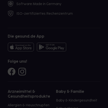
Halsschmerzen
: Als bewährtes Mittel lindert es je
Software Made in Germany
nach Produkt beginnende
Halsschmerzen
, akute
Halsschmerzen
oder Halsschmerzen bei den ganz
ISO-zertifiziertes Rechenzentrum
Kleinen.
Seit der Markteinführung 1955 wurde das neo-angin®
Sortiment kontinuierlich erweitert, um
unterschiedliche Kundenbedürfnisse zu bedienen –
Die gesund.de App
je nach Symptomen, Alter oder geschmacklicher
Vorliebe bietet neo-angin® eine passende
Produktvariante.
Folge uns!
Die
neo-angin® Halstabletten/zuckerfrei/Kirsche
bekämpfen bei beginnenden Halsschmerzen
bakterielle Erreger, lindern Halsschmerzen und
Halskratzen und beruhigen den gereizten Hals.
neo-
angin® Benzydamin Spray gegen akute
Arzneimittel &
Baby & Familie
Halsschmerzen
oder
neo-angin® Benzydamin
Gesundheitsprodukte
gegen akute Halsschmerzen
Baby & Kindergesundheit
Zitronengeschmack/Honig-Orangengeschmack
Allergien & Heuschnupfen