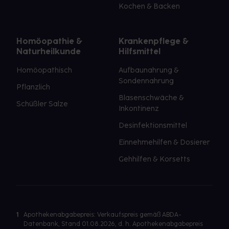
Kochen & Backen
Unterschiedliche Bedürfnisse, unterschiedliche
Homöopathie &
Krankenpflege &
Inhaltsstoffe – in neo-angin® ist beides
Naturheilkunde
Hilfsmittel
aufeinander abgestimmt.
Homöopathisch
Aufbaunahrung &
Sondennahrung
Pflichttexte
Pflanzlich
neo-angin® Halstabletten/ neo-angin® Halstabletten Kirsche/
Blasenschwäche &
Schüßler Salze
Inkontinenz
neo-angin® Halstabletten zuckerfrei
Anwendungsgebiet:
Desinfektionsmittel
Zur unterstützenden Behandlung bei Entzündungen der
Einnehmehilfen & Dosierer
Rachenschleimhaut, die mit typischen Symptomen wie
Halsschmerzen, Rötung oder Schwellung einhergehen. Zur
Gehhilfen & Korsetts
Anwendung bei Erwachsenen und Kindern ab 6 Jahren. Wenn Sie sich
nach 3 – 4 Tagen nicht besser oder gar schlechter fühlt, sollten Sie
sich an Ihren Arzt wenden.
Zu Risiken und Nebenwirkungen lesen Sie die Packungsbeilage und
1
Apothekenabgabepreis: Verkaufspreis gemäß ABDA-
fragen Sie Ihren Arzt oder Apotheker.
Datenbank, Stand 01.08.2026, d. h. Apothekenabgabepreis