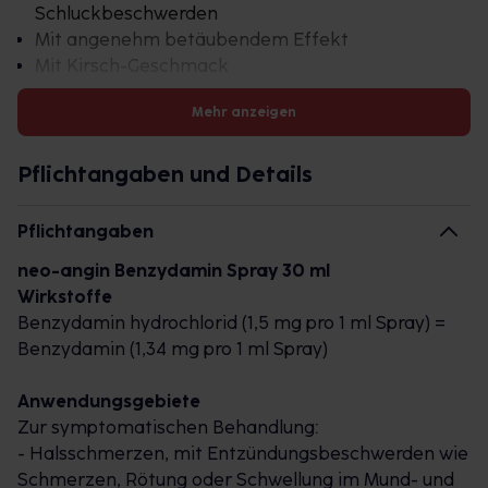
Schluckbeschwerden
Mit angenehm betäubendem Effekt
Mit Kirsch-Geschmack
Mehr anzeigen
*Spray: 2-6x täglich
Pflichtangaben und Details
neo-angin® Benzydamin ist als Lutschtablette in den Varianten
Zitronengeschmack und Honig-Orangengeschmack sowie als
Spray erhältlich. Alle neo-angin® Benzydamin Produkte sind
Pflichtangaben
zuckerfrei und bereits für Kinder ab 6 Jahren geeignet.
neo-angin Benzydamin Spray 30 ml
Wirkstoffe
neo-angin® – bewährte Hilfe bei Halsschmerzen
Benzydamin hydrochlorid (1,5 mg pro 1 ml Spray) =
seit 1955.
Benzydamin (1,34 mg pro 1 ml Spray)
Halsschmerzen sind unangenehm und lähmend,
denn die Symptome beeinträchtigen das allgemeine
Anwendungsgebiete
Wohlbefinden und somit auch die Lebensqualität.
Zur symptomatischen Behandlung:
Doch das muss nicht sein!
- Halsschmerzen, mit Entzündungsbeschwerden wie
Schmerzen, Rötung oder Schwellung im Mund- und
neo-angin® ist seit mehr als einem halben