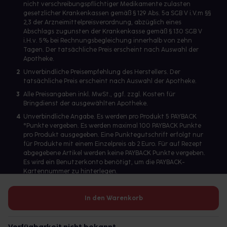
neo-angin® Benzydamin gegen akute Halsschmerzen
nicht verschreibungspflichtiger Medikamente zulasten
gesetzlicher Krankenkassen gemäß § 129 Abs. 5a SGB V i.V.m §§
Zitronengeschmack/Honig-Orangengeschmack
2,3 der Arzneimittelpreisverordnung, abzüglich eines
Wirkstoff: Benzydaminhydrochlorid
Abschlags zugunsten der Krankenkasse gemäß § 130 SGB V
Anwendungsgebiete:
i.H.v. 5% bei Rechnungsbegleichung innerhalb von zehn
Tagen. Der tatsächliche Preis erscheint nach Auswahl der
neo-angin® Benzydamin gegen akute Halsschmerzen wird
Apotheke.
angewendet bei Erwachsenen und Kindern ab 6 Jahren zur
2
Unverbindliche Preisempfehlung des Herstellers. Der
symptomatischen, lokalen Behandlung von akuten Halsschmerzen,
tatsächliche Preis erscheint nach Auswahl der Apotheke.
die mit den typischen Entzündungssymptomen wie Schmerzen,
3
Alle Preisangaben inkl. MwSt., ggf. zzgl. Kosten für
Rötung oder Schwellung im Mund- und Rachenraum einhergehen.
Bringdienst der ausgewählten Apotheke.
Wenden Sie sich an Ihren Arzt, wenn sich Ihr Befinden verschlechtert,
4
Unverbindliche Angabe. Es werden pro Produkt 5 PAYBACK
Fieber auftritt oder Sie sich nach 3 Tagen nicht besser fühlen.
°Punkte vergeben. Es werden maximal 100 PAYBACK Punkte
pro Produkt ausgegeben. Eine Punktegutschrift erfolgt nur
Zu Risiken und Nebenwirkungen lesen Sie die Packungsbeilage und
für Produkte mit einem Einzelpreis ab 2 Euro. Für auf Rezept
fragen Sie Ihren Arzt oder Apotheker.
abgegebene Artikel werden keine PAYBACK Punkte vergeben.
neo-angin® Benzydamin Spray gegen akute Halsschmerzen
Es wird ein Benutzerkonto benötigt, um die PAYBACK-
Kartennummer zu hinterlegen.
Wirkstoff: Benzydaminhydrochlorid
Anwendungsgebiete:
neo-angin® Benzydamin Spray gegen akute Halsschmerzen wird
In den Warenkorb
Betreiber des Portals und verantwortlich: gesund.de GmbH &
angewendet bei Erwachsenen und Kindern ab 6 Jahren zur
Co. KG, HRA 113699, Amtsgericht München
symptomatischen, lokalen Behandlung von akuten Halsschmerzen,