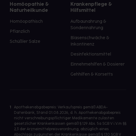
Homöopathie &
Krankenpflege &
Naturheilkunde
Hilfsmittel
Homöopathisch
Aufbaunahrung &
Sondennahrung
Pflanzlich
Blasenschwäche &
Schüßler Salze
Inkontinenz
Desinfektionsmittel
Einnehmehilfen & Dosierer
Gehhilfen & Korsetts
1
Apothekenabgabepreis: Verkaufspreis gemäß ABDA-
Datenbank, Stand 01.08.2026, d. h. Apothekenabgabepreis
nicht verschreibungspflichtiger Medikamente zulasten
gesetzlicher Krankenkassen gemäß § 129 Abs. 5a SGB V i.V.m §§
2,3 der Arzneimittelpreisverordnung, abzüglich eines
Abschlags zugunsten der Krankenkasse gemäß § 130 SGB V