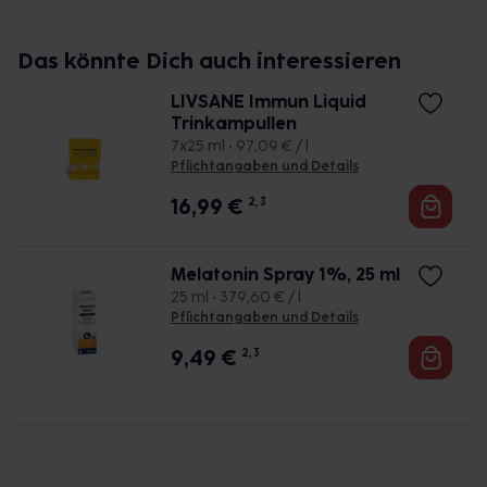
VERZEHREMPFEHLUNG:
1 Kapsel täglich unzerkaut mit ausreichend
Das könnte Dich auch interessieren
Flüssigkeit verzehren. Die empfohlene tägliche
Verzehrmenge darf nicht überschritten werden.
LIVSANE Immun Liquid
Nahrungsergänzungsmittel sind kein Ersatz für eine
Trinkampullen
ausgewogene, abwechslungsreiche Ernährung und
7x25 ml • 97,09 € / l
eine gesunde Lebensweise.
Pflichtangaben und Details
16,99
€
2, 3
SONSTIGE HINWEISE:
• Gluten- und laktosefrei
Melatonin Spray 1%, 25 ml
ALLERGENE:
25 ml • 379,60 € / l
Pflichtangaben und Details
• Fisch
9,49
€
2, 3