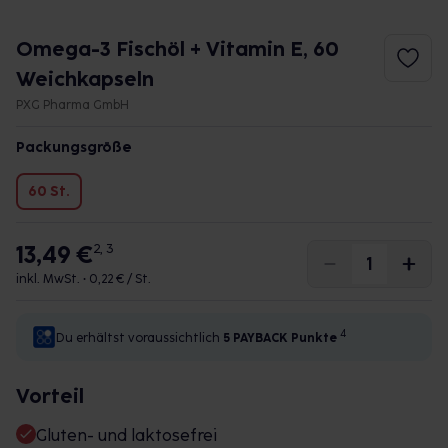
Omega-3 Fischöl + Vitamin E, 60
Weichkapseln
PXG Pharma GmbH
Packungsgröße
60 St.
13,49 €
2, 3
inkl. MwSt. •
0,22 € / St.
4
Du erhältst voraussichtlich
5 PAYBACK
Punkte
Vorteil
Gluten- und laktosefrei