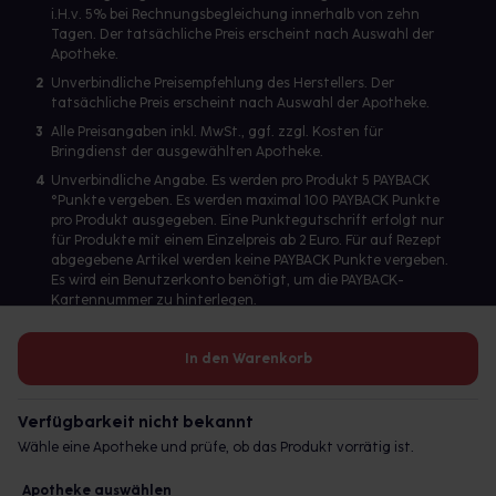
i.H.v. 5% bei Rechnungsbegleichung innerhalb von zehn
Tagen. Der tatsächliche Preis erscheint nach Auswahl der
Apotheke.
2
Unverbindliche Preisempfehlung des Herstellers. Der
tatsächliche Preis erscheint nach Auswahl der Apotheke.
3
Alle Preisangaben inkl. MwSt., ggf. zzgl. Kosten für
Bringdienst der ausgewählten Apotheke.
4
Unverbindliche Angabe. Es werden pro Produkt 5 PAYBACK
°Punkte vergeben. Es werden maximal 100 PAYBACK Punkte
pro Produkt ausgegeben. Eine Punktegutschrift erfolgt nur
für Produkte mit einem Einzelpreis ab 2 Euro. Für auf Rezept
abgegebene Artikel werden keine PAYBACK Punkte vergeben.
Es wird ein Benutzerkonto benötigt, um die PAYBACK-
Kartennummer zu hinterlegen.
In den Warenkorb
Betreiber des Portals und verantwortlich: gesund.de GmbH &
Co. KG, HRA 113699, Amtsgericht München
Verfügbarkeit nicht bekannt
© 2026 gesund.de GmbH & Co. KG
Wähle eine Apotheke und prüfe, ob das Produkt vorrätig ist.
Apotheke auswählen