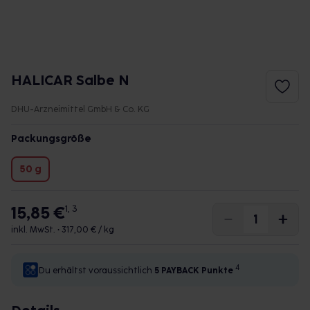
HALICAR Salbe N
DHU-Arzneimittel GmbH & Co. KG
Packungsgröße
50 g
15,85 €
1, 3
inkl. MwSt. •
317,00 € / kg
4
Du erhältst voraussichtlich
5 PAYBACK
Punkte