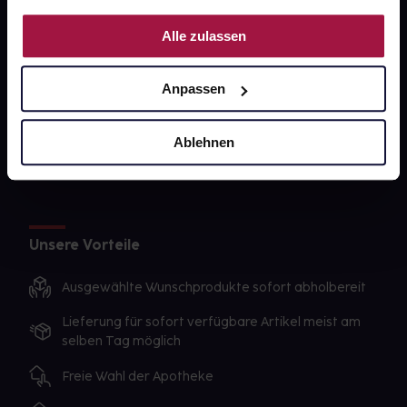
PAYBACK
Nutzung der Dienste gesammelt haben.
Alle zulassen
gesund-versorger.de
Sanitätshäuser
Anpassen
Datenschutz
AGB
Ablehnen
Impressum
Unsere Vorteile
Ausgewählte Wunschprodukte sofort abholbereit
Lieferung für sofort verfügbare Artikel meist am
selben Tag möglich
Freie Wahl der Apotheke