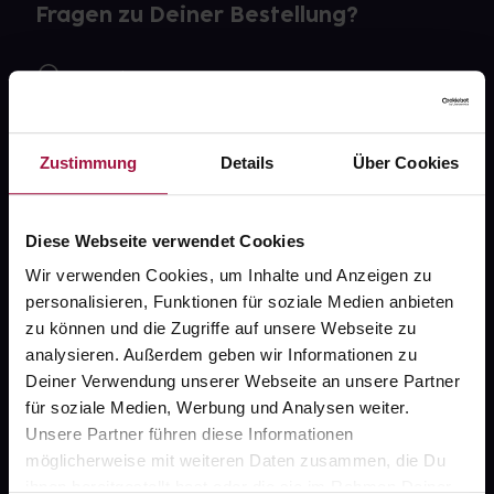
Fragen zu Deiner Bestellung?
Kontakt
FAQ
Zustimmung
Details
Über Cookies
Widerrufsformular
Diese Webseite verwendet Cookies
Wir verwenden Cookies, um Inhalte und Anzeigen zu
gesund.de
personalisieren, Funktionen für soziale Medien anbieten
zu können und die Zugriffe auf unsere Webseite zu
Über uns
analysieren. Außerdem geben wir Informationen zu
Karriere
Deiner Verwendung unserer Webseite an unsere Partner
für soziale Medien, Werbung und Analysen weiter.
Newsletter
Unsere Partner führen diese Informationen
Barrierefreiheitserklärung
möglicherweise mit weiteren Daten zusammen, die Du
ihnen bereitgestellt hast oder die sie im Rahmen Deiner