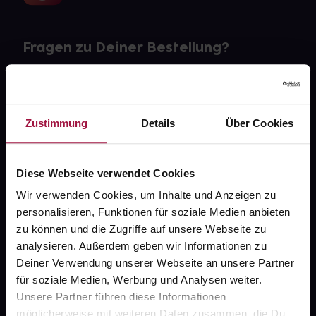
Fragen zu Deiner Bestellung?
Kontakt
FAQ
Zustimmung
Details
Über Cookies
Widerrufsformular
Diese Webseite verwendet Cookies
Wir verwenden Cookies, um Inhalte und Anzeigen zu
personalisieren, Funktionen für soziale Medien anbieten
gesund.de
zu können und die Zugriffe auf unsere Webseite zu
analysieren. Außerdem geben wir Informationen zu
Über uns
Deiner Verwendung unserer Webseite an unsere Partner
Karriere
für soziale Medien, Werbung und Analysen weiter.
Unsere Partner führen diese Informationen
Newsletter
möglicherweise mit weiteren Daten zusammen, die Du