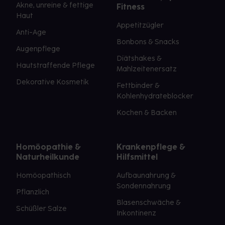
Akne, unreine & fettige
Fitness
Haut
Appetitzügler
Anti-Age
Bonbons & Snacks
Augenpflege
Diätshakes &
Hautstraffende Pflege
Mahlzeitenersatz
Dekorative Kosmetik
Fettbinder &
Kohlenhydrateblocker
Kochen & Backen
Homöopathie &
Krankenpflege &
Naturheilkunde
Hilfsmittel
Homöopathisch
Aufbaunahrung &
Sondennahrung
Pflanzlich
Blasenschwäche &
Schüßler Salze
Inkontinenz