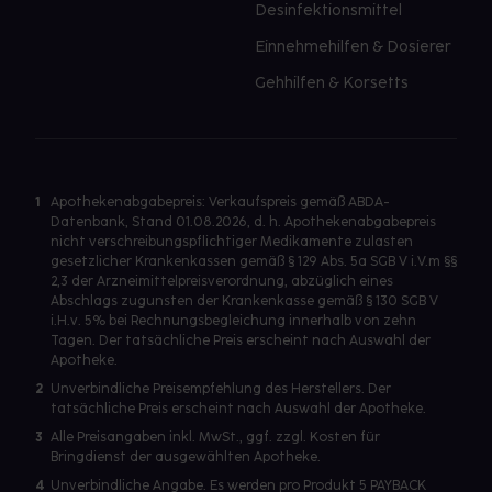
Desinfektionsmittel
Einnehmehilfen & Dosierer
Gehhilfen & Korsetts
1
Apothekenabgabepreis: Verkaufspreis gemäß ABDA-
Datenbank, Stand 01.08.2026, d. h. Apothekenabgabepreis
nicht verschreibungspflichtiger Medikamente zulasten
gesetzlicher Krankenkassen gemäß § 129 Abs. 5a SGB V i.V.m §§
2,3 der Arzneimittelpreisverordnung, abzüglich eines
Abschlags zugunsten der Krankenkasse gemäß § 130 SGB V
i.H.v. 5% bei Rechnungsbegleichung innerhalb von zehn
Tagen. Der tatsächliche Preis erscheint nach Auswahl der
Apotheke.
2
Unverbindliche Preisempfehlung des Herstellers. Der
tatsächliche Preis erscheint nach Auswahl der Apotheke.
3
Alle Preisangaben inkl. MwSt., ggf. zzgl. Kosten für
Bringdienst der ausgewählten Apotheke.
4
Unverbindliche Angabe. Es werden pro Produkt 5 PAYBACK