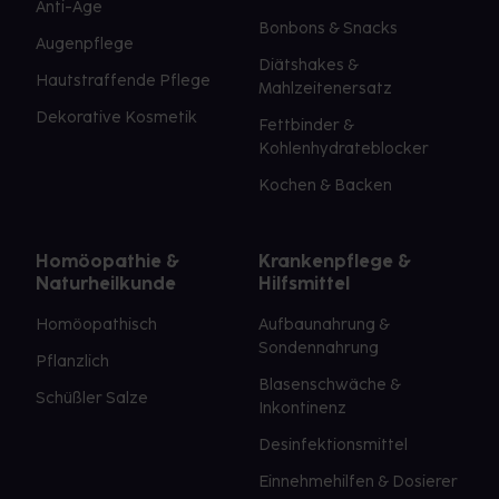
Anti-Age
Bonbons & Snacks
Augenpflege
Diätshakes &
Hautstraffende Pflege
Mahlzeitenersatz
Dekorative Kosmetik
Fettbinder &
Kohlenhydrateblocker
Kochen & Backen
Homöopathie &
Krankenpflege &
Naturheilkunde
Hilfsmittel
Homöopathisch
Aufbaunahrung &
Sondennahrung
Pflanzlich
Blasenschwäche &
Schüßler Salze
Inkontinenz
Desinfektionsmittel
Einnehmehilfen & Dosierer