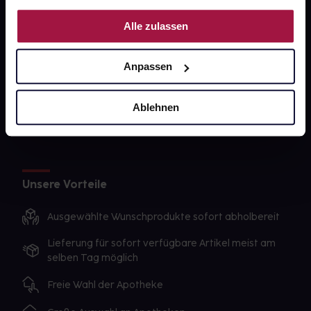
PAYBACK
Nutzung der Dienste gesammelt haben.
Alle zulassen
gesund-versorger.de
Sanitätshäuser
Anpassen
Datenschutz
AGB
Ablehnen
Impressum
Unsere Vorteile
Ausgewählte Wunschprodukte sofort abholbereit
Lieferung für sofort verfügbare Artikel meist am
selben Tag möglich
Freie Wahl der Apotheke