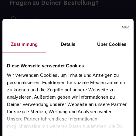
Fragen zu Deiner Bestellung?
Kontakt
FAQ
Zustimmung
Details
Über Cookies
Widerrufsformular
Diese Webseite verwendet Cookies
Wir verwenden Cookies, um Inhalte und Anzeigen zu
gesund.de
personalisieren, Funktionen für soziale Medien anbieten
zu können und die Zugriffe auf unsere Webseite zu
Über uns
analysieren. Außerdem geben wir Informationen zu
Karriere
Deiner Verwendung unserer Webseite an unsere Partner
für soziale Medien, Werbung und Analysen weiter.
Newsletter
Unsere Partner führen diese Informationen
Barrierefreiheitserklärung
möglicherweise mit weiteren Daten zusammen, die Du
ihnen bereitgestellt hast oder die sie im Rahmen Deiner