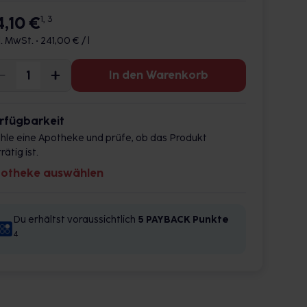
4,10 €
1, 3
l. MwSt. •
241,00 € / l
In den Warenkorb
rfügbarkeit
hle eine Apotheke und prüfe, ob das Produkt
rätig ist.
otheke auswählen
Du erhältst voraussichtlich
5 PAYBACK
Punkte
4