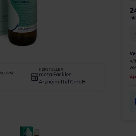
2
ink
Ve
Wä
vor
HERSTELLER
GSFORM
meta Fackler
Ap
Arzneimittel GmbH