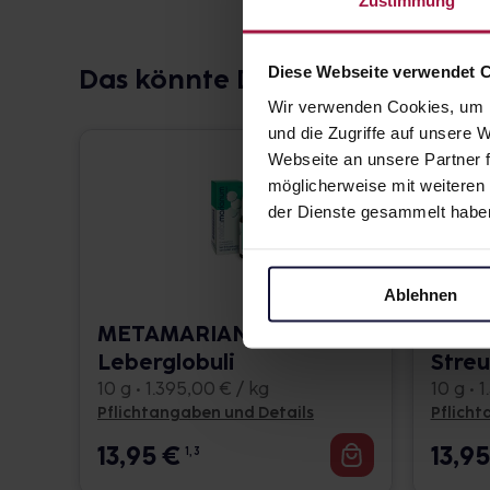
Diese Webseite verwendet 
Das könnte Dich auch interessi
Wir verwenden Cookies, um I
und die Zugriffe auf unsere
Webseite an unsere Partner f
möglicherweise mit weiteren
der Dienste gesammelt habe
Ablehnen
METAMARIANUM
meta
Leberglobuli
Stre
10 g • 1.395,00 € / kg
10 g • 
Pflichtangaben und Details
Pflicht
13,95
€
13,9
1, 3