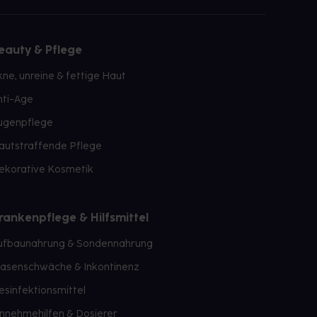
eauty & Pflege
kne, unreine & fettige Haut
nti-Age
ugenpflege
autstraffende Pflege
ekorative Kosmetik
rankenpflege & Hilfsmittel
ufbaunahrung & Sondennahrung
lasenschwäche & Inkontinenz
esinfektionsmittel
innehmehilfen & Dosierer