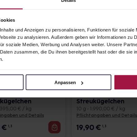
Cookies
eren
nhalte und Anzeigen zu personalisieren, Funktionen für soziale
 Webseite zu analysieren. Außerdem geben wir Informationen zu
ür soziale Medien, Werbung und Analysen weiter. Unsere Partne
 Daten zusammen, die Du ihnen bereitgestellt hast oder die si
n.
Anpassen
kaveron®
metaesthetix
ukügelchen
Streukügelchen
1.395,00 € / kg
10 g • 1.990,00 € / kg
angaben und Details
Pflichtangaben und Details
5
€
19,90
€
1, 3
1, 3