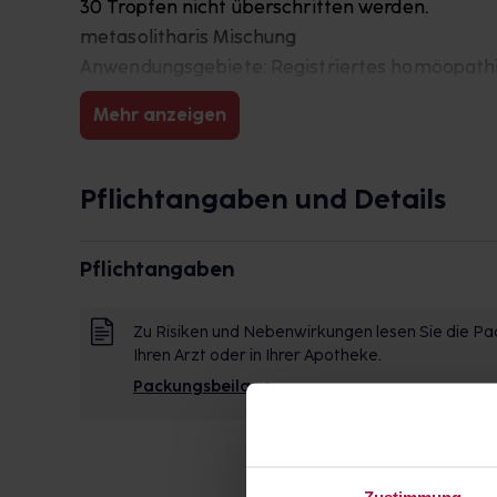
30 Tropfen nicht überschritten werden.
metasolitharis Mischung
Anwendungsgebiete: Registriertes homöopathi
einer therapeutischen Indikation. Enthält 6 mg 
Mehr anzeigen
Zu Risiken und Nebenwirkungen lesen Sie die Pa
Ihren Arzt oder in Ihrer Apotheke. meta Fackl
Pflichtangaben und Details
Pflichtangaben
Zu Risiken und Nebenwirkungen lesen Sie die Pac
Ihren Arzt oder in Ihrer Apotheke.
Packungsbeilage
Zustimmung