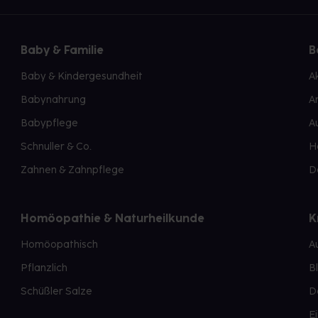
Baby & Familie
B
Baby & Kindergesundheit
A
Babynahrung
A
Babypflege
A
Schnuller & Co.
H
Zahnen & Zahnpflege
D
Homöopathie & Naturheilkunde
K
Homöopathisch
A
Pflanzlich
B
Schüßler Salze
D
E