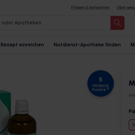
Fragen & Antworten
Über ges
Rezept einreichen
Notdienst-Apotheke finden
M
5
M
PAYBACK
4
Punkte
me
Pa
1