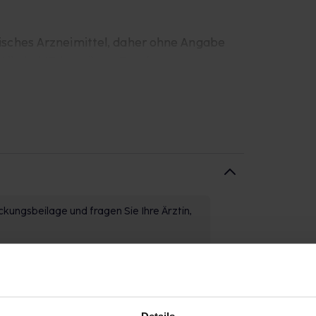
sches Arzneimittel, daher ohne Angabe
Alkohol (Ethanol) pro Tropfen.
ckungsbeilage und fragen Sie Ihre Ärztin,
er Arzneimittel GmbH, D-31832 Springe.
kungsbeilage und fragen Sie Ihre Ärztin,
Details