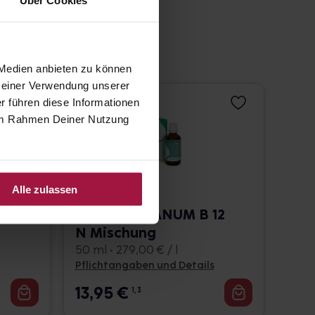
 Medien anbieten zu können
 Deiner Verwendung unserer
r führen diese Informationen
e im Rahmen Deiner Nutzung
Alle zulassen
METAMARIANUM B 12
N Mischung
50 ml • 279,00 € / l
Pflichtangaben und Details
13,95
€
1, 3