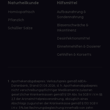
Naturheilkunde
Hilfsmittel
Homöopathisch
Aufbaunahrung &
Sondennahrung
Pflanzlich
Blasenschwäche &
Schüßler Salze
Inkontinenz
Desinfektionsmittel
Einnehmehilfen & Dosierer
Gehhilfen & Korsetts
1
Apothekenabgabepreis: Verkaufspreis gemäß ABDA-
Datenbank, Stand 01.08.2026, d. h. Apothekenabgabepreis
nicht verschreibungspflichtiger Medikamente zulasten
gesetzlicher Krankenkassen gemäß § 129 Abs. 5a SGB V i.V.m §§
2,3 der Arzneimittelpreisverordnung, abzüglich eines
Abschlags zugunsten der Krankenkasse gemäß § 130 SGB V
i.H.v. 5% bei Rechnungsbegleichung innerhalb von zehn