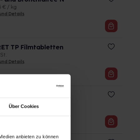
5 € / kg
und Details
T TP Filmtabletten
 St.
und Details
US AL Filmtabletten
 St.
Über Cookies
und Details
 Medien anbieten zu können