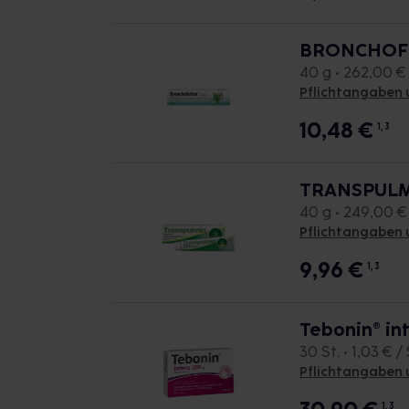
BRONCHOF
40 g • 262,00 €
Pflichtangaben 
10,48
€
1, 3
TRANSPULMI
40 g • 249,00 €
Pflichtangaben 
9,96
€
1, 3
Tebonin® in
30 St. • 1,03 € / 
Pflichtangaben 
1, 3