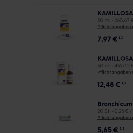
KAMILLOSA
30 ml • 265,67 €
Pflichtangaben 
7,97
€
1, 3
KAMILLOSAN
30 ml • 416,00 €
Pflichtangaben 
12,48
€
1, 3
Bronchicum 
20 St. • 0,28 € / 
Pflichtangaben 
5,65
€
2, 3