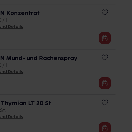
N Konzentrat
 / l
und Details
 Mund- und Rachenspray
 / l
und Details
Thymian LT 20 St
St.
und Details