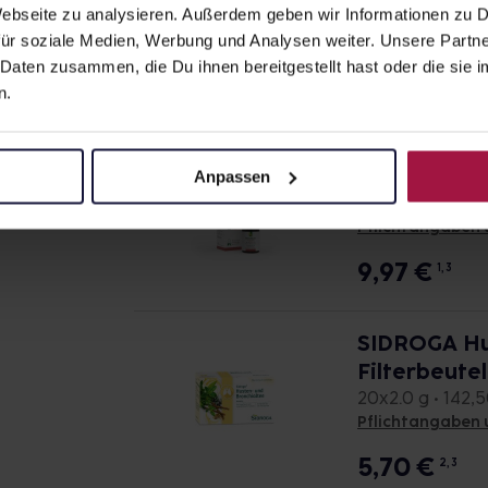
PROSPAN Hu
 Webseite zu analysieren. Außerdem geben wir Informationen zu
100 ml • 99,70 €
ür soziale Medien, Werbung und Analysen weiter. Unsere Partne
Pflichtangaben 
 Daten zusammen, die Du ihnen bereitgestellt hast oder die si
n.
9,97
€
1, 3
Bronchicum 
Anpassen
30 ml • 332,33 € 
Pflichtangaben 
9,97
€
1, 3
SIDROGA Hu
Filterbeutel
20x2.0 g • 142,5
Pflichtangaben 
5,70
€
2, 3