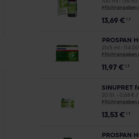
100 ml • 136,90 
Pflichtangaben 
13,69
€
1, 3
PROSPAN Hus
21x5 ml • 114,00 
Pflichtangaben 
11,97
€
1, 3
SINUPRET f
20 St. • 0,68 € /
Pflichtangaben 
13,53
€
1, 3
PROSPAN Hu