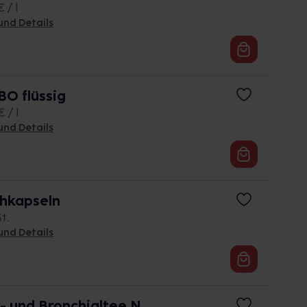
 / l
und Details
 flüssig
 / l
und Details
hkapseln
St.
und Details
 und Bronchialtee N