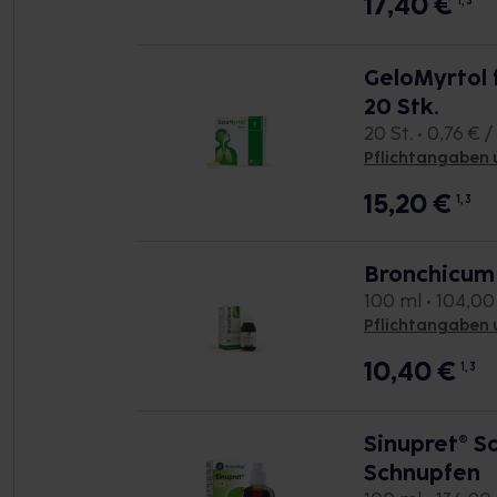
17,40
€
1, 3
GeloMyrtol 
20 Stk.
20 St. • 0,76 € / 
Pflichtangaben 
15,20
€
1, 3
Bronchicum 
100 ml • 104,00 
Pflichtangaben 
10,40
€
1, 3
Sinupret® Sa
Schnupfen