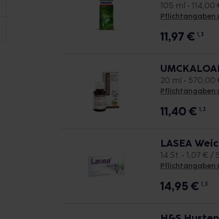
105 ml • 114,00 €
Pflichtangaben 
11,97
€
1, 3
UMCKALOABO
20 ml • 570,00 €
Pflichtangaben 
11,40
€
1, 3
LASEA Weic
14 St. • 1,07 € / 
Pflichtangaben 
14,95
€
1, 3
H&S Husten-