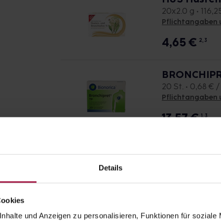
20x2.0 g • 116,2
Pflichtangaben 
4,65
€
2, 3
BRONCHIPRE
20 St. • 0,68 € /
Pflichtangaben 
13,57
€
1, 3
AGNUS CAST
60 St. • 0,25 € /
Details
Pflichtangaben 
14,99
€
1, 3
Cookies
nhalte und Anzeigen zu personalisieren, Funktionen für soziale