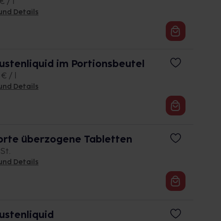
€ / l
und Details
tenliquid im Portionsbeutel
€ / l
und Details
orte überzogene Tabletten
 St.
und Details
stenliquid