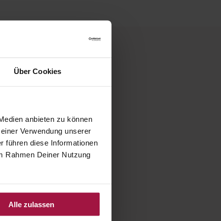
Über Cookies
k
 Medien anbieten zu können
 Deiner Verwendung unserer
r führen diese Informationen
e im Rahmen Deiner Nutzung
mehrere
lt dann Zugang
Alle zulassen
werk aller
ungen bündelt.