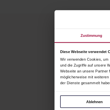
Zustimmung
Diese Webseite verwendet 
Wir verwenden Cookies, um I
und die Zugriffe auf unsere
Webseite an unsere Partner f
möglicherweise mit weiteren
Was ist ein Rez
der Dienste gesammelt habe
Der Ausdruck z
Was ist ein Re
Rezeptcodes. D
Der Ausdruck zu
Ablehnen
zu den Rezeptda
Gilt die rosa Ver
Einzelverordnu
Akteure im Gesu