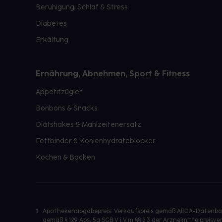
Beruhigung, Schlaf & Stress
Diabetes
Erkältung
Ernährung, Abnehmen, Sport & Fitness
Appetitzügler
Bonbons & Snacks
Diätshakes & Mahlzeitenersatz
Fettbinder & Kohlenhydrateblocker
Kochen & Backen
1
Apothekenabgabepreis: Verkaufspreis gemäß ABDA-Datenbank
gemäß § 129 Abs. 5a SGB V i.V.m §§ 2,3 der Arzneimittelpre