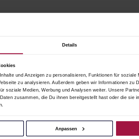
FAQ
Details
Das Wichtigste auf einen Blic
Cookies
nhalte und Anzeigen zu personalisieren, Funktionen für soziale
E-Rezept
Herkömmliches Rezept
 Webseite zu analysieren. Außerdem geben wir Informationen zu
ür soziale Medien, Werbung und Analysen weiter. Unsere Partne
 Daten zusammen, die Du ihnen bereitgestellt hast oder die si
eptcode?
n.
ur Einlösung deines E-Rezeptes enthält einen oder 
zeptcode/Sammelrezeptcode?
er/Die Apotheker:in kann diesen scannen und erhä
r Einlösung Deines E-Rezeptes enthält ein bis drei
Anpassen
ten in der Telematikinfrastruktur (gesichertes Netz
ordnung (Muster 16) weiterhin?
ngen und einen Sammelcode, der alle Einzelverordn
ndheitswesen; kurz TI).