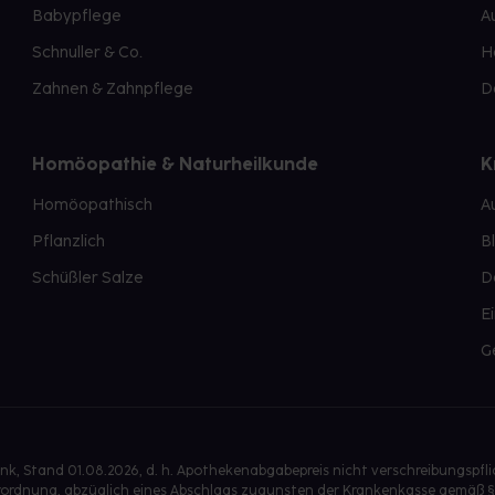
Babypflege
A
Schnuller & Co.
H
Zahnen & Zahnpflege
D
Homöopathie & Naturheilkunde
K
Homöopathisch
A
Pflanzlich
B
Schüßler Salze
D
E
G
, Stand 01.08.2026, d. h. Apothekenabgabepreis nicht verschreibungspfl
isverordnung, abzüglich eines Abschlags zugunsten der Krankenkasse gemäß §