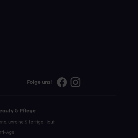
Folge uns!
eauty & Pflege
kne, unreine & fettige Haut
nti-Age