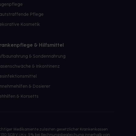
ugenpflege
autstraffende Pflege
ekorative Kosmetik
rankenpflege & Hilfsmittel
ufbaunahrung & Sondennahrung
lasenschwäche & Inkontinenz
esinfektionsmittel
innehmehilfen & Dosierer
ehhilfen & Korsetts
ichtiger Medikamente zulasten gesetzlicher Krankenkassen
 130 SGB V i.H.v. 5% bei Rechnungsbegleichung innerhalb von