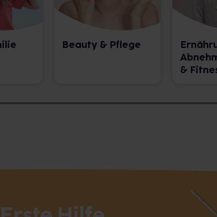
ilie
Beauty & Pflege
Ernähr
Abnehm
& Fitne
rste Hilfe