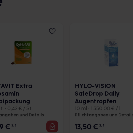
e
AVIT Extra
HYLO-VISION
osamin
SafeDrop Daily
bipackung
Augentropfen
. • 0,42 € / St.
10 ml • 1.350,00 € / l
tangaben und Details
Pflichtangaben und Detail
99
€
13,50
€
2, 3
2, 3