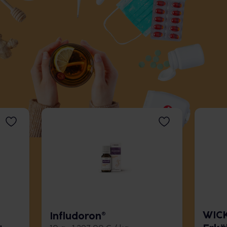
WICK
Infludoron®