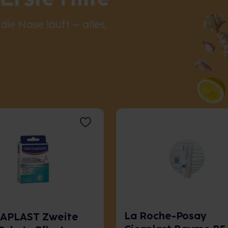
ie Nase läuft – alles,
La Roche-Posay
APLAST Zweite