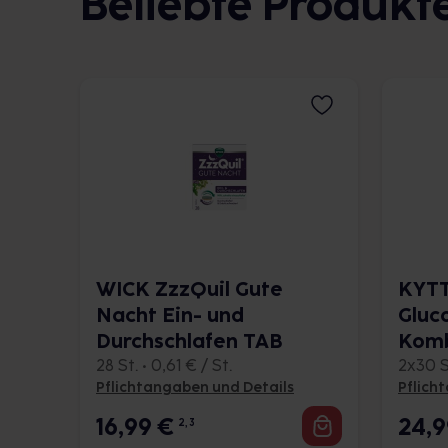
Beliebte Produkt
WICK ZzzQuil Gute
KYTT
Nacht Ein- und
Gluc
Durchschlafen TAB
Kom
28 St. • 0,61 € / St.
2x30 St
Pflichtangaben und Details
Pflich
16,99
€
24,
2, 3