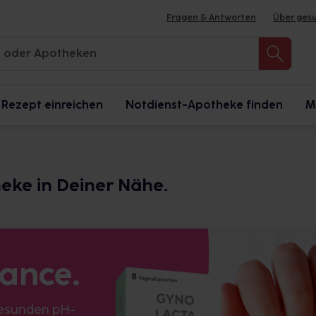
Fragen & Antworten
Über ges
Rezept einreichen
Notdienst-Apotheke finden
M
heke in Deiner Nähe.
lance.
gesunden pH-