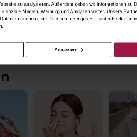
 Webseite zu analysieren. Außerdem geben wir Informationen zu
.
und bestelle online.
ür soziale Medien, Werbung und Analysen weiter. Unsere Partne
 Daten zusammen, die Du ihnen bereitgestellt hast oder die si
Apotheke finden
n.
Anpassen
en