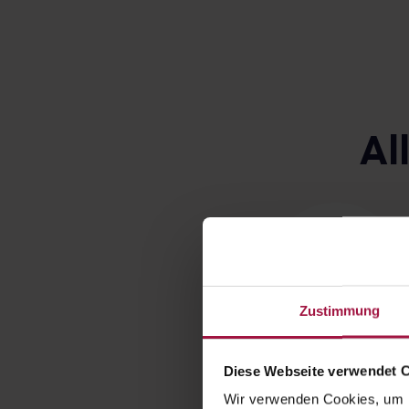
Al
Zustimmung
Diese Webseite verwendet 
Rezept einreic
Wir verwenden Cookies, um I
Einfach Rezepte bei De