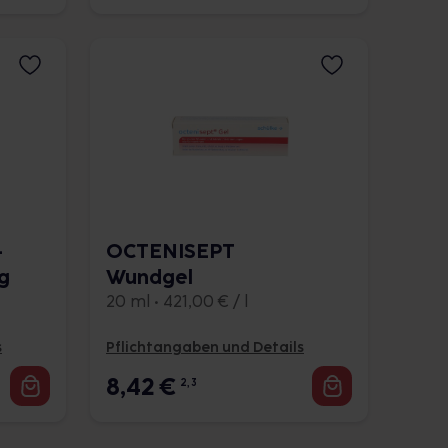
-
OCTENISEPT
g
Wundgel
20 ml • 421,00 € / l
s
Pflichtangaben und Details
8,42
€
2, 3