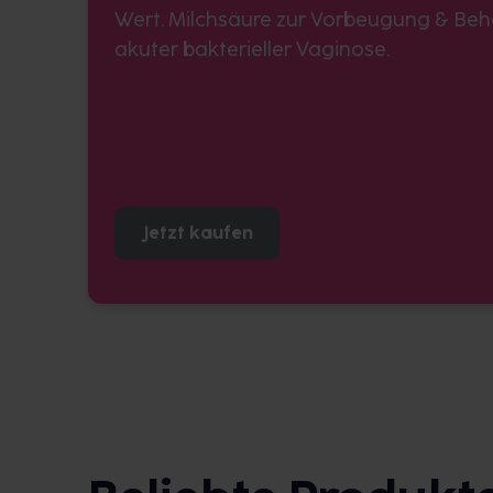
Wert. Milchsäure zur Vorbeugung & Be
akuter bakterieller Vaginose.
Jetzt kaufen