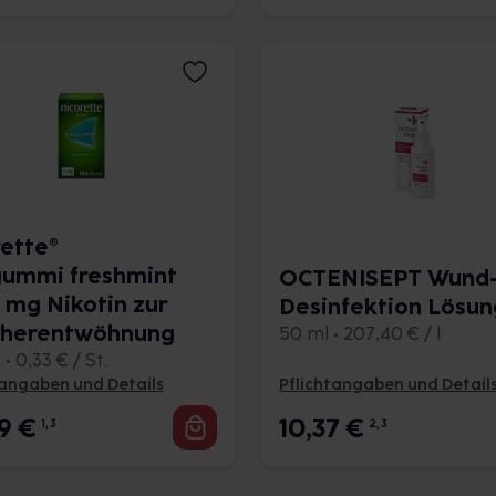
rette®
ummi freshmint
OCTENISEPT Wund
2 mg Nikotin zur
Desinfektion Lösun
herentwöhnung
50 ml • 207,40 € / l
 • 0,33 € / St.
tangaben und Details
Pflichtangaben und Detail
99
€
10,37
€
1, 3
2, 3