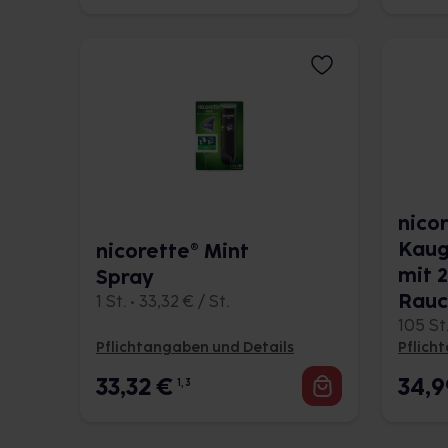
nico
Kaug
nicorette® Mint
mit 
Spray
Rauc
1 St. • 33,32 € / St.
105 St.
Pflichtangaben und Details
Pflich
33,32
€
34,
1, 3