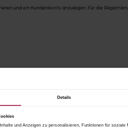
strieren und ein Kundenkonto anzulegen. Für die Registri
tung von Gesundheitsdaten (teilweise optional)
Details
ional)
Cookies
nhalte und Anzeigen zu personalisieren, Funktionen für soziale