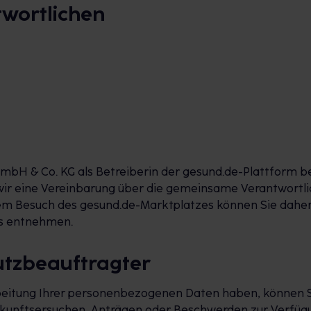
twortlichen
mbH & Co. KG als Betreiberin der gesund.de-Plattform 
ir eine Vereinbarung über die gemeinsame Verantwortlic
hrem Besuch des gesund.de-Marktplatzes können Sie dahe
es entnehmen.
utzbeauftragter
rbeitung Ihrer personenbezogenen Daten haben, können Si
skunftsersuchen, Anträgen oder Beschwerden zur Verfügu