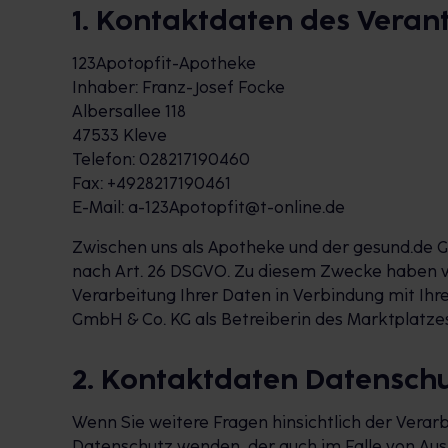
1. Kontaktdaten des Veran
123Apotopfit-Apotheke
Inhaber: Franz-Josef Focke
Albersallee 118
47533 Kleve
Telefon: 028217190460
Fax: +4928217190461
E-Mail: a-123Apotopfit@t-online.de
Zwischen uns als Apotheke und der gesund.de G
nach Art. 26 DSGVO. Zu diesem Zwecke haben w
Verarbeitung Ihrer Daten in Verbindung mit I
GmbH & Co. KG als Betreiberin des Marktplatz
2. Kontaktdaten Datensch
Wenn Sie weitere Fragen hinsichtlich der Vera
Datenschutz wenden, der auch im Falle von Au