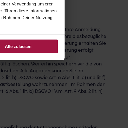
 Deiner Verwendung unserer
r führen diese Informationen
e im Rahmen Deiner Nutzung
 abgeschlossen, wenn Sie zuvor Ihre Anmeldung
Link bestätigt haben. Falls Ihre diesbezügliche
cht. Nach erfolgter Registrierung erhalten Sie
Alle zulassen
und verwalten. Die Registrierung erfolgt
l nutzen, speichern wir Ihre zur
ltig löschen. Weiterhin speichern wir die von
r löschen. Alle Angaben können Sie im
it. h) DSGVO sowie Art. 6 Abs. 1 lit. a) und lit f)
r Gastbestellung wahrzunehmen. Im Rahmen der
bs. 1 lit. b) DSGVO i.V.m. Art. 9 Abs. 2 lit. h)
e Ermöglichung der Entgegennahme und/oder