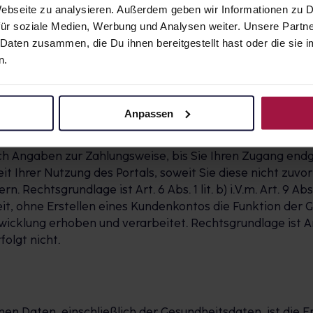
 Webseite zu analysieren. Außerdem geben wir Informationen zu
ür soziale Medien, Werbung und Analysen weiter. Unsere Partne
 Daten zusammen, die Du ihnen bereitgestellt hast oder die si
akt, Zahlungsart
n.
uble-opt-in-Verfahren, d. h. Ihre Registrierung ist erst
tätigungs-E-Mail durch Klick auf den darin enthaltenen 
 Ihre Anmeldung automatisch aus unserer Datenbank gelös
Anpassen
g und können die von Ihnen hinterlegten Daten einsehen 
sere Dienste in Anspruch zu nehmen. Wenn Sie unser Porta
ch Angaben zur Zahlungsweise, bis Sie Ihren Zugang endgü
it Ihrer Nutzung des Portals, soweit Sie diese nicht zuvo
htsgrundlage ist Art. 6 Abs. 1 lit. b) i.V.m. Art. 9 Abs. 2 l
eit, ohne Erstellen eines Kundenkontos die Funktion de
lung erhoben und verarbeitet. Rechtsgrundlage ist Art. 6 A
olgt nicht.
en Daten, einschließlich der Gesundheitsdaten, ist di