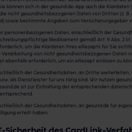
Sie können sich in der gesund.de-App auch die Klardaten 
die nicht gesundheitsbezogenen Daten von Dritten (z. B.
ird) sowie bestimmte Angaben zum Versicherungsgeber v
rer personenbezogenen Daten, einschließlich der Gesund
hreibungspflichtige Medikament gemäß Art. 9 Abs. 2 lit. 
rforderlich, um die Klardaten Ihres eRezepts für Sie sic
e Verarbeitung von nicht gesundheitsbezogenen Daten von 
ebenfalls erforderlich, um ein eRezept einlösen zu kön
hließlich der Gesundheitsdaten, an Dritte weiterleiten
w. als Dienstleister für uns tätig sind. Wir nutzen gesund
esund.de ist zur Einhaltung der entsprechenden datensch
 entsprechend.
hließlich der Gesundheitsdaten, an gesund.de für eigen
ligung erteilt haben.
IT-Sicherheit des CardLink-Verfa