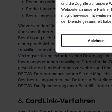
Rechnungsadresse
und die Zugriffe auf unsere
Produkt¬rezensionen
Webseite an unsere Partner f
möglicherweise mit weiteren
Bestellungen: Abholer, Abholnummer, Kont
der Dienste gesammelt habe
Wir verwenden für die Registrierung das sog. Do
über eine Ihnen zu diesem Zweck zugesandte Bes
Bestätigung nicht binnen 7 Tagen erfolgt, wird
Ablehnen
einen persönlichen, passwortgeschützten Zugan
freiwillig, kann aber Voraussetzung sein, um un
Vertragserfüllung erforderlichen Daten, ggf. au
Ihnen angegebenen freiwilligen Daten für die Ze
geschützten Kundenbereich verwalten und ändern. Rec
DSGVO. Darüber hinaus haben Sie die Möglichk
Gastbestellung werden nur Daten zur Bestellabwick
DSGVO. Die Speicherung einer Bestellhistorie erf
6. CardLink-Verfahren
Zweck der Verarbeitung Ihrer personenbezogen