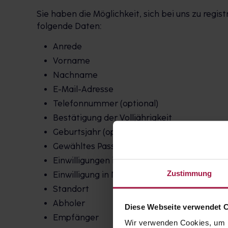
Sie haben die Möglichkeit, sich bei uns zu regi
folgende Daten:
Anrede
Vorname
Nachname
E-Mail-Adresse
Telefonnummer (optional)
Bestätigung der Volljährigkeit
Geburtsjahr (optional)
Gewähltes Passwort
Einwilligungen in Speicherung und Verarbei
Zustimmung
Einwilligung in Newsletter und Mailings (opt
Standort
Abholer
Diese Webseite verwendet 
Empfänger
Wir verwenden Cookies, um I