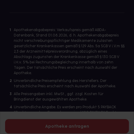
1
Apothekenabgabepreis: Verkaufspreis gemäß ABDA-
Datenbank, Stand 01.08.2026, d. h. Apothekenabgabepreis
nicht verschreibungspflichtiger Medikamente zulasten
gesetzlicher Krankenkassen gemäß § 129 Abs. 5a SGB V i.V.m §§
2,3 der Arzneimittelpreisverordnung, abzüglich eines
Abschlags zugunsten der Krankenkasse gemäß § 130 SGB V
i.H.v. 5% bei Rechnungsbegleichung innerhalb von zehn
Tagen. Der tatsächliche Preis erscheint nach Auswahl der
Apotheke.
2
Unverbindliche Preisempfehlung des Herstellers. Der
tatsächliche Preis erscheint nach Auswahl der Apotheke.
3
Alle Preisangaben inkl. MwSt., ggf. zzgl. Kosten für
Bringdienst der ausgewählten Apotheke.
4
Unverbindliche Angabe. Es werden pro Produkt 5 PAYBACK
°Punkte vergeben. Es werden maximal 100 PAYBACK Punkte
pro Produkt ausgegeben. Eine Punktegutschrift erfolgt nur
für Produkte mit einem Einzelpreis ab 2 Euro. Für auf Rezept
Apotheke anfragen
abgegebene Artikel werden keine PAYBACK Punkte vergeben.