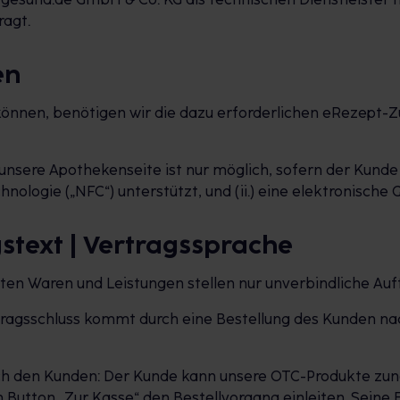
agt.
en
 können, benötigen wir die dazu erforderlichen eRezept
unsere Apothekenseite ist nur möglich, sofern der Kunde
logie („NFC“) unterstützt, und (ii.) eine elektronische G
gstext | Vertragssprache
rten Waren und Leistungen stellen nur unverbindliche A
rtragsschluss kommt durch eine Bestellung des Kunden na
rch den Kunden: Der Kunde kann unsere OTC-Produkte zunä
Button „Zur Kasse“ den Bestellvorgang einleiten. Seine