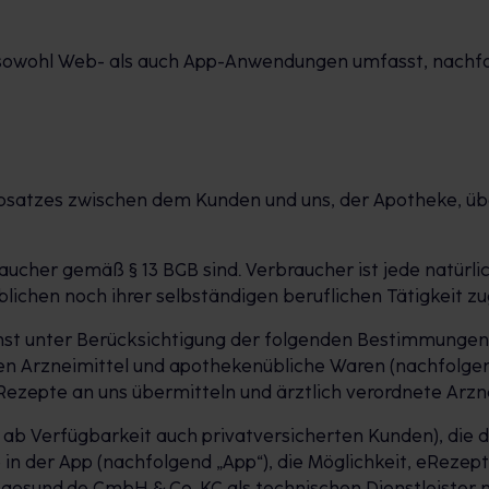
r sowohl Web- als auch App-Anwendungen umfasst, nachf
rnabsatzes zwischen dem Kunden und uns, der Apotheke, ü
braucher gemäß § 13 BGB sind. Verbraucher ist jede natür
blichen noch ihrer selbständigen beruflichen Tätigkeit 
st unter Berücksichtigung der folgenden Bestimmungen Pr
n Arzneimittel und apothekenübliche Waren (nachfolgend
zepte an uns übermitteln und ärztlich verordnete Arznei
d ab Verfügbarkeit auch privatversicherten Kunden), die 
 in der App (nachfolgend „App“), die Möglichkeit, eRezep
e gesund.de GmbH & Co. KG als technischen Dienstleister