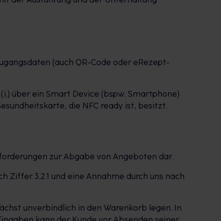
-Zugangsdaten (auch QR-Code oder eRezept-
 (i.) über ein Smart Device (bspw. Smartphone)
esundheitskarte, die NFC ready ist, besitzt.
ufforderungen zur Abgabe von Angeboten dar.
ch Ziffer 3.2.1 und eine Annahme durch uns nach
chst unverbindlich in den Warenkorb legen. In
 Eingaben kann der Kunde vor Absenden seiner