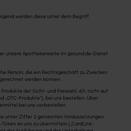
olgend werden diese unter dem Begriff
ber unsere Apothekenseite im gesund.de-Dienst
liche Person, die ein Rechtsgeschäft zu Zwecken
zugerechnet werden können.
odukte der Sicht- und Freiwahl, d.h. nicht auf
 „OTC-Produkte“), bei uns bestellen. Über
mittel bei uns vorbestellen.
die unter Ziffer 2 genannten Voraussetzungen
t-Token an uns zu übermitteln („CardLink-
 mit der Ausführung und der Unterhaltung