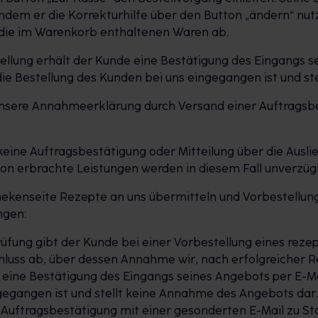
 indem er die Korrekturhilfe über den Button „ändern“ nut
 die im Warenkorb enthaltenen Waren ab.
llung erhält der Kunde eine Bestätigung des Eingangs se
e Bestellung des Kunden bei uns eingegangen ist und st
 unsere Annahmeerklärung durch Versand einer Auftragsb
keine Auftragsbestätigung oder Mitteilung über die Ausli
on erbrachte Leistungen werden in diesem Fall unverzügl
thekenseite Rezepte an uns übermitteln und Vorbestellu
ngen:
prüfung gibt der Kunde bei einer Vorbestellung eines reze
hluss ab, über dessen Annahme wir, nach erfolgreicher 
 eine Bestätigung des Eingangs seines Angebots per E-M
ngegangen ist und stellt keine Annahme des Angebots dar
Auftragsbestätigung mit einer gesonderten E-Mail zu St