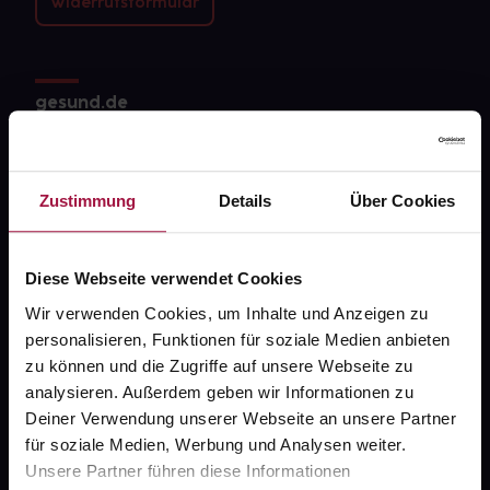
Widerrufsformular
gesund.de
Über uns
Karriere
Zustimmung
Details
Über Cookies
Newsletter
Barrierefreiheitserklärung
Diese Webseite verwendet Cookies
Wir verwenden Cookies, um Inhalte und Anzeigen zu
PAYBACK
personalisieren, Funktionen für soziale Medien anbieten
gesund-versorger.de
zu können und die Zugriffe auf unsere Webseite zu
analysieren. Außerdem geben wir Informationen zu
Sanitätshäuser
Deiner Verwendung unserer Webseite an unsere Partner
Datenschutz
für soziale Medien, Werbung und Analysen weiter.
Unsere Partner führen diese Informationen
AGB