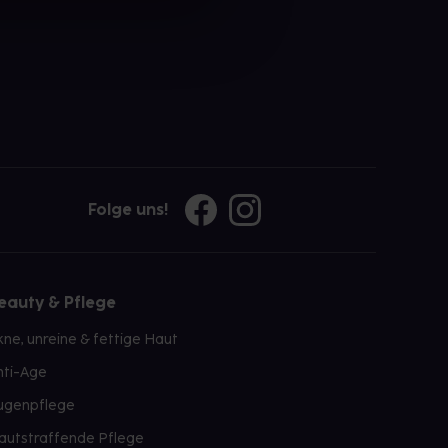
Folge uns!
eauty & Pflege
kne, unreine & fettige Haut
nti-Age
ugenpflege
autstraffende Pflege