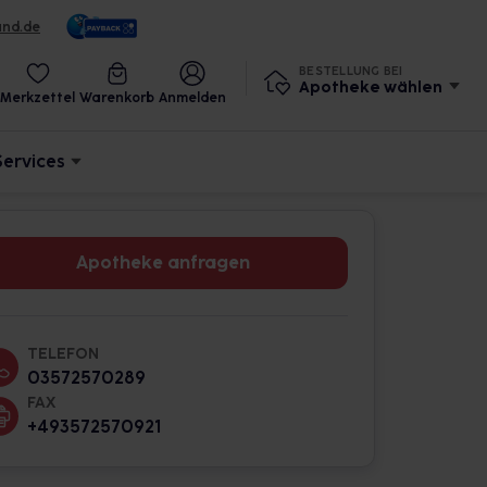
und.de
BESTELLUNG BEI
Apotheke wählen
Merkzettel
Warenkorb
Anmelden
Services
Apotheke anfragen
TELEFON
03572570289
FAX
+493572570921