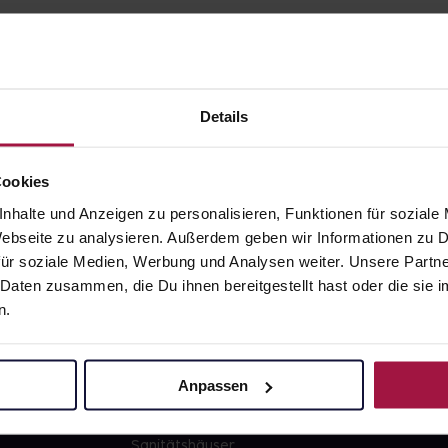
Details
gesund.de
Unsere Vorteil
Cookies
nhalte und Anzeigen zu personalisieren, Funktionen für soziale
Über uns
Ausgewähl
 Webseite zu analysieren. Außerdem geben wir Informationen zu
sofort abho
ür soziale Medien, Werbung und Analysen weiter. Unsere Partne
Karriere
Lieferung f
 Daten zusammen, die Du ihnen bereitgestellt hast oder die si
Newsletter
Artikel mei
n.
Barrierefreiheitserklärung
Freie Wahl
PAYBACK
Große Ausw
Anpassen
gesund-versorger.de
Sanitätshäuser