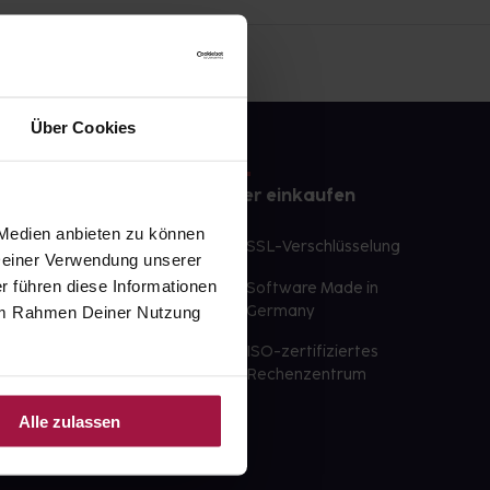
Über Cookies
e
Sicher einkaufen
 Medien anbieten zu können
te Wunschprodukte
SSL-Verschlüsselung
 Deiner Verwendung unserer
lbereit
r führen diese Informationen
Software Made in
ür sofort verfügbare
e im Rahmen Deiner Nutzung
Germany
st am selben Tag möglich
ISO-zertifiziertes
 der Apotheke
Rechenzentrum
ahl an Apotheken
Alle zulassen