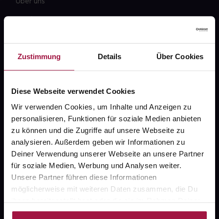
Über uns
Karriere
Newsletter
Barrierefreiheitserklärung
Zustimmung
Details
Über Cookies
PAYBACK
Diese Webseite verwendet Cookies
gesund-versorger.de
Wir verwenden Cookies, um Inhalte und Anzeigen zu
Sanitätshäuser
personalisieren, Funktionen für soziale Medien anbieten
Datenschutz
zu können und die Zugriffe auf unsere Webseite zu
analysieren. Außerdem geben wir Informationen zu
AGB
Deiner Verwendung unserer Webseite an unsere Partner
Impressum
für soziale Medien, Werbung und Analysen weiter.
Unsere Partner führen diese Informationen
möglicherweise mit weiteren Daten zusammen, die Du
ihnen bereitgestellt hast oder die sie im Rahmen Deiner
Unsere Vorteile
Nutzung der Dienste gesammelt haben.