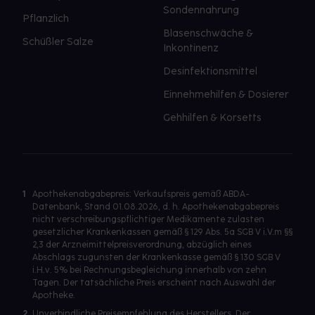
Sondennahrung
Pflanzlich
Blasenschwäche &
Schüßler Salze
Inkontinenz
Desinfektionsmittel
Einnehmehilfen & Dosierer
Gehhilfen & Korsetts
1
Apothekenabgabepreis: Verkaufspreis gemäß ABDA-
Datenbank, Stand 01.08.2026, d. h. Apothekenabgabepreis
nicht verschreibungspflichtiger Medikamente zulasten
gesetzlicher Krankenkassen gemäß § 129 Abs. 5a SGB V i.V.m §§
2,3 der Arzneimittelpreisverordnung, abzüglich eines
Abschlags zugunsten der Krankenkasse gemäß § 130 SGB V
i.H.v. 5% bei Rechnungsbegleichung innerhalb von zehn
Tagen. Der tatsächliche Preis erscheint nach Auswahl der
Apotheke.
2
Unverbindliche Preisempfehlung des Herstellers. Der