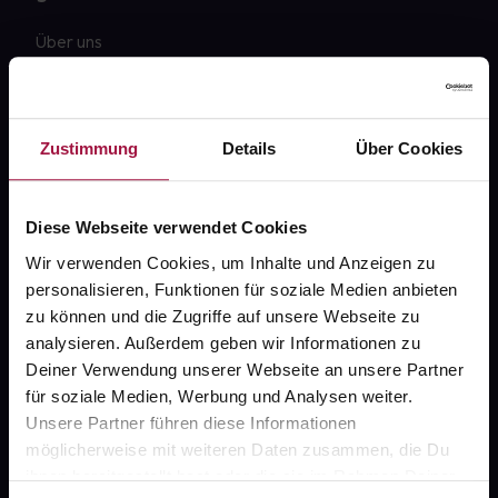
Über uns
Karriere
Newsletter
Zustimmung
Details
Über Cookies
Barrierefreiheitserklärung
PAYBACK
Diese Webseite verwendet Cookies
gesund-versorger.de
Wir verwenden Cookies, um Inhalte und Anzeigen zu
personalisieren, Funktionen für soziale Medien anbieten
Sanitätshäuser
zu können und die Zugriffe auf unsere Webseite zu
Datenschutz
analysieren. Außerdem geben wir Informationen zu
Deiner Verwendung unserer Webseite an unsere Partner
AGB
für soziale Medien, Werbung und Analysen weiter.
Impressum
Unsere Partner führen diese Informationen
möglicherweise mit weiteren Daten zusammen, die Du
ihnen bereitgestellt hast oder die sie im Rahmen Deiner