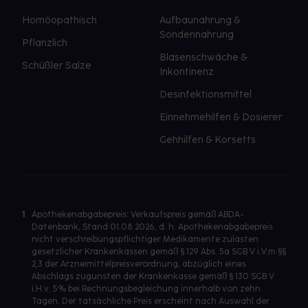
Homöopathisch
Aufbaunahrung &
Sondennahrung
Pflanzlich
Blasenschwäche &
Schüßler Salze
Inkontinenz
Desinfektionsmittel
Einnehmehilfen & Dosierer
Gehhilfen & Korsetts
1
Apothekenabgabepreis: Verkaufspreis gemäß ABDA-
Datenbank, Stand 01.08.2026, d. h. Apothekenabgabepreis
nicht verschreibungspflichtiger Medikamente zulasten
gesetzlicher Krankenkassen gemäß § 129 Abs. 5a SGB V i.V.m §§
2,3 der Arzneimittelpreisverordnung, abzüglich eines
Abschlags zugunsten der Krankenkasse gemäß § 130 SGB V
i.H.v. 5% bei Rechnungsbegleichung innerhalb von zehn
Tagen. Der tatsächliche Preis erscheint nach Auswahl der