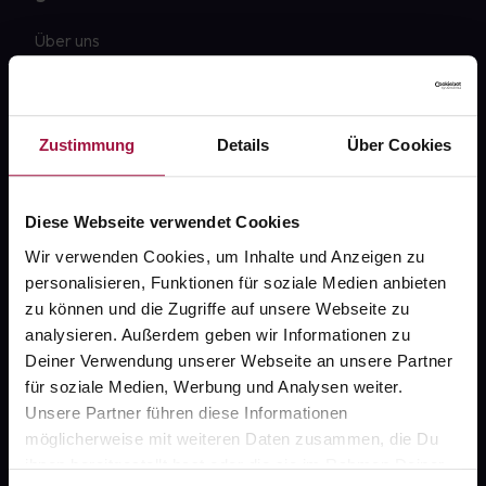
Über uns
Karriere
Newsletter
Zustimmung
Details
Über Cookies
Barrierefreiheitserklärung
PAYBACK
Diese Webseite verwendet Cookies
gesund-versorger.de
Wir verwenden Cookies, um Inhalte und Anzeigen zu
personalisieren, Funktionen für soziale Medien anbieten
Sanitätshäuser
zu können und die Zugriffe auf unsere Webseite zu
Datenschutz
analysieren. Außerdem geben wir Informationen zu
Deiner Verwendung unserer Webseite an unsere Partner
AGB
für soziale Medien, Werbung und Analysen weiter.
Impressum
Unsere Partner führen diese Informationen
möglicherweise mit weiteren Daten zusammen, die Du
ihnen bereitgestellt hast oder die sie im Rahmen Deiner