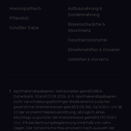
Homöopathisch
Aufbaunahrung &
Sondennahrung
Pflanzlich
Blasenschwäche &
Schüßler Salze
Inkontinenz
Desinfektionsmittel
Einnehmehilfen & Dosierer
Gehhilfen & Korsetts
1
Apothekenabgabepreis: Verkaufspreis gemäß ABDA-
Datenbank, Stand 01.08.2026, d. h. Apothekenabgabepreis
nicht verschreibungspflichtiger Medikamente zulasten
gesetzlicher Krankenkassen gemäß § 129 Abs. 5a SGB V i.V.m §§
2,3 der Arzneimittelpreisverordnung, abzüglich eines
Abschlags zugunsten der Krankenkasse gemäß § 130 SGB V
i.H.v. 5% bei Rechnungsbegleichung innerhalb von zehn
Tagen. Der tatsächliche Preis erscheint nach Auswahl der