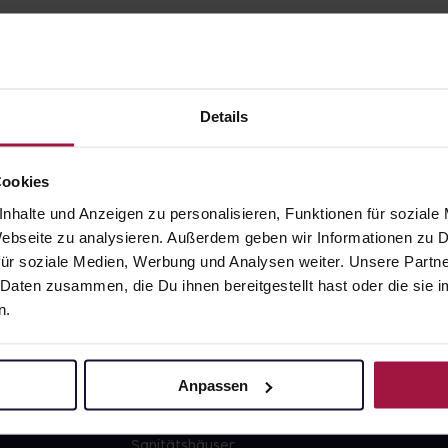
Details
gesund.de
Unsere Vorteil
Cookies
nhalte und Anzeigen zu personalisieren, Funktionen für soziale
Über uns
Ausgewähl
 Webseite zu analysieren. Außerdem geben wir Informationen zu
sofort abho
ür soziale Medien, Werbung und Analysen weiter. Unsere Partne
Karriere
Lieferung f
 Daten zusammen, die Du ihnen bereitgestellt hast oder die si
Newsletter
Artikel mei
n.
Barrierefreiheitserklärung
Freie Wahl
PAYBACK
Große Ausw
Anpassen
gesund-versorger.de
Sanitätshäuser