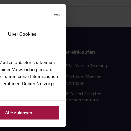
Über Cookies
e
Sicher einkaufen
 Medien anbieten zu können
te Wunschprodukte
SSL-Verschlüsselung
 Deiner Verwendung unserer
lbereit
r führen diese Informationen
Software Made in
ür sofort verfügbare
e im Rahmen Deiner Nutzung
Germany
st am selben Tag möglich
ISO-zertifiziertes
 der Apotheke
Rechenzentrum
ahl an Apotheken
Alle zulassen