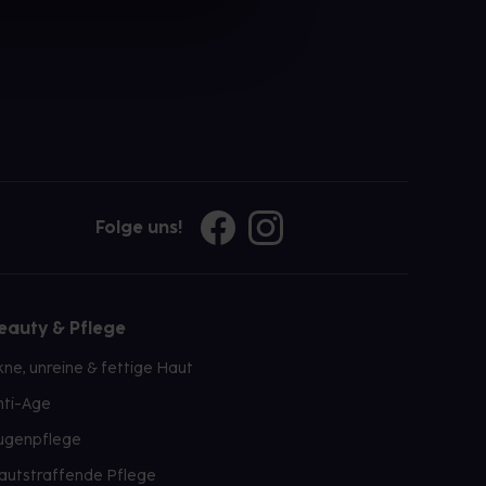
Folge uns!
eauty & Pflege
kne, unreine & fettige Haut
nti-Age
ugenpflege
autstraffende Pflege