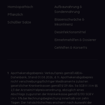
Homöopathisch
Aufbaunahrung &
Sondennahrung
Pflanzlich
Blasenschwäche &
Schüßler Salze
Inkontinenz
Desinfektionsmittel
Einnehmehilfen & Dosierer
Gehhilfen & Korsetts
1
Apothekenabgabepreis: Verkaufspreis gemäß ABDA-
Datenbank, Stand 01.08.2026, d. h. Apothekenabgabepreis
nicht verschreibungspflichtiger Medikamente zulasten
gesetzlicher Krankenkassen gemäß § 129 Abs. 5a SGB V i.V.m §§
2,3 der Arzneimittelpreisverordnung, abzüglich eines
Abschlags zugunsten der Krankenkasse gemäß § 130 SGB V
i.H.v. 5% bei Rechnungsbegleichung innerhalb von zehn
Tagen. Der tatsächliche Preis erscheint nach Auswahl der