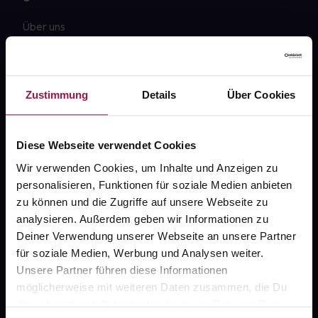
Über uns
Karriere
Newsletter
Zustimmung
Details
Über Cookies
Barrierefreiheitserklärung
PAYBACK
Diese Webseite verwendet Cookies
gesund-versorger.de
Wir verwenden Cookies, um Inhalte und Anzeigen zu
personalisieren, Funktionen für soziale Medien anbieten
Sanitätshäuser
zu können und die Zugriffe auf unsere Webseite zu
Datenschutz
analysieren. Außerdem geben wir Informationen zu
Deiner Verwendung unserer Webseite an unsere Partner
AGB
für soziale Medien, Werbung und Analysen weiter.
Impressum
Unsere Partner führen diese Informationen
möglicherweise mit weiteren Daten zusammen, die Du
ihnen bereitgestellt hast oder die sie im Rahmen Deiner