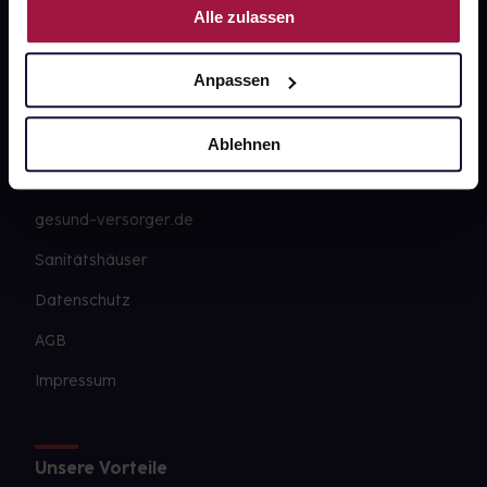
Alle zulassen
Über uns
Karriere
Anpassen
Newsletter
Barrierefreiheitserklärung
Ablehnen
PAYBACK
gesund-versorger.de
Sanitätshäuser
Datenschutz
AGB
Impressum
Unsere Vorteile