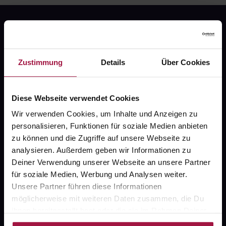
Zustimmung
Details
Über Cookies
Fragen zu Deiner Bestellung?
Diese Webseite verwendet Cookies
Wir verwenden Cookies, um Inhalte und Anzeigen zu
Kontakt
personalisieren, Funktionen für soziale Medien anbieten
FAQ
zu können und die Zugriffe auf unsere Webseite zu
analysieren. Außerdem geben wir Informationen zu
Deiner Verwendung unserer Webseite an unsere Partner
Widerrufsformular
für soziale Medien, Werbung und Analysen weiter.
Unsere Partner führen diese Informationen
möglicherweise mit weiteren Daten zusammen, die Du
ihnen bereitgestellt hast oder die sie im Rahmen Deiner
gesund.de
Nutzung der Dienste gesammelt haben.