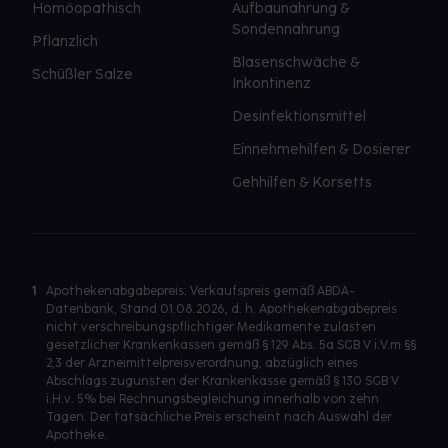
Homöopathisch
Aufbaunahrung &
Sondennahrung
Pflanzlich
Blasenschwäche &
Schüßler Salze
Inkontinenz
Desinfektionsmittel
Einnehmehilfen & Dosierer
Gehhilfen & Korsetts
1
Apothekenabgabepreis: Verkaufspreis gemäß ABDA-
Datenbank, Stand 01.08.2026, d. h. Apothekenabgabepreis
nicht verschreibungspflichtiger Medikamente zulasten
gesetzlicher Krankenkassen gemäß § 129 Abs. 5a SGB V i.V.m §§
2,3 der Arzneimittelpreisverordnung, abzüglich eines
Abschlags zugunsten der Krankenkasse gemäß § 130 SGB V
i.H.v. 5% bei Rechnungsbegleichung innerhalb von zehn
Tagen. Der tatsächliche Preis erscheint nach Auswahl der
Apotheke.