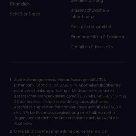
Sondennahrung
Pflanzlich
Blasenschwäche &
Schüßler Salze
Inkontinenz
Desinfektionsmittel
Einnehmehilfen & Dosierer
Gehhilfen & Korsetts
1
Apothekenabgabepreis: Verkaufspreis gemäß ABDA-
Datenbank, Stand 01.08.2026, d. h. Apothekenabgabepreis
nicht verschreibungspflichtiger Medikamente zulasten
gesetzlicher Krankenkassen gemäß § 129 Abs. 5a SGB V i.V.m §§
2,3 der Arzneimittelpreisverordnung, abzüglich eines
Abschlags zugunsten der Krankenkasse gemäß § 130 SGB V
i.H.v. 5% bei Rechnungsbegleichung innerhalb von zehn
Tagen. Der tatsächliche Preis erscheint nach Auswahl der
Apotheke.
2
Unverbindliche Preisempfehlung des Herstellers. Der