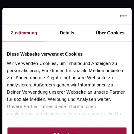
Zustimmung
Details
Über Cookies
Fragen zu Deiner Bestellung?
Diese Webseite verwendet Cookies
Kontakt
Wir verwenden Cookies, um Inhalte und Anzeigen zu
personalisieren, Funktionen für soziale Medien anbieten
FAQ
zu können und die Zugriffe auf unsere Webseite zu
analysieren. Außerdem geben wir Informationen zu
Widerrufsformular
Deiner Verwendung unserer Webseite an unsere Partner
für soziale Medien, Werbung und Analysen weiter.
Unsere Partner führen diese Informationen
möglicherweise mit weiteren Daten zusammen, die Du
gesund.de
ihnen bereitgestellt hast oder die sie im Rahmen Deiner
Nutzung der Dienste gesammelt haben.
Über uns