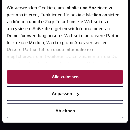
gesund.de
Wir verwenden Cookies, um Inhalte und Anzeigen zu
personalisieren, Funktionen für soziale Medien anbieten
Über uns
zu können und die Zugriffe auf unsere Webseite zu
analysieren. Außerdem geben wir Informationen zu
Karriere
Deiner Verwendung unserer Webseite an unsere Partner
Newsletter
für soziale Medien, Werbung und Analysen weiter.
Unsere Partner führen diese Informationen
Barrierefreiheitserklärung
möglicherweise mit weiteren Daten zusammen, die Du
PAYBACK
ihnen bereitgestellt hast oder die sie im Rahmen Deiner
Nutzung der Dienste gesammelt haben.
gesund-versorger.de
Alle zulassen
Sanitätshäuser
Anpassen
Datenschutz
AGB
Ablehnen
Impressum