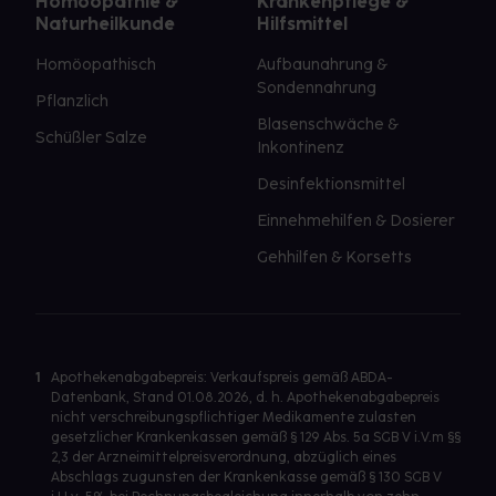
Homöopathie &
Krankenpflege &
Naturheilkunde
Hilfsmittel
Homöopathisch
Aufbaunahrung &
Sondennahrung
Pflanzlich
Blasenschwäche &
Schüßler Salze
Inkontinenz
Desinfektionsmittel
Einnehmehilfen & Dosierer
Gehhilfen & Korsetts
1
Apothekenabgabepreis: Verkaufspreis gemäß ABDA-
Datenbank, Stand 01.08.2026, d. h. Apothekenabgabepreis
nicht verschreibungspflichtiger Medikamente zulasten
gesetzlicher Krankenkassen gemäß § 129 Abs. 5a SGB V i.V.m §§
2,3 der Arzneimittelpreisverordnung, abzüglich eines
Abschlags zugunsten der Krankenkasse gemäß § 130 SGB V