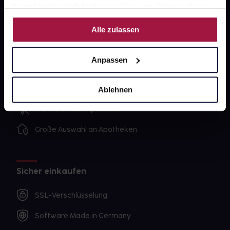
ihnen bereitgestellt hast oder die sie im Rahmen Deiner
Nutzung der Dienste gesammelt haben.
Alle zulassen
Unsere Vorteile
Ausgewählte Wunschprodukte sofort abholbereit
Anpassen
Lieferung für sofort verfügbare Artikel meist am
selben Tag möglich
Ablehnen
Freie Wahl der Apotheke
Große Auswahl an Apotheken
Sicher einkaufen
SSL-Verschlüsselung
Software Made in Germany