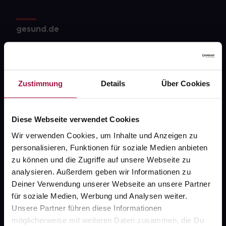
gesund.de
Über uns
Karriere
Zustimmung
Details
Über Cookies
Newsletter
Barrierefreiheitserklärung
Diese Webseite verwendet Cookies
PAYBACK
Wir verwenden Cookies, um Inhalte und Anzeigen zu
gesund-versorger.de
personalisieren, Funktionen für soziale Medien anbieten
zu können und die Zugriffe auf unsere Webseite zu
Sanitätshäuser
analysieren. Außerdem geben wir Informationen zu
Datenschutz
Deiner Verwendung unserer Webseite an unsere Partner
für soziale Medien, Werbung und Analysen weiter.
AGB
Unsere Partner führen diese Informationen
Impressum
möglicherweise mit weiteren Daten zusammen, die Du