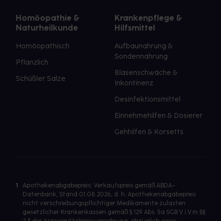
Homöopathie &
Krankenpflege &
Naturheilkunde
Hilfsmittel
Homöopathisch
Aufbaunahrung &
Sondennahrung
Pflanzlich
Blasenschwäche &
Schüßler Salze
Inkontinenz
Desinfektionsmittel
Einnehmehilfen & Dosierer
Gehhilfen & Korsetts
1
Apothekenabgabepreis: Verkaufspreis gemäß ABDA-
Datenbank, Stand 01.08.2026, d. h. Apothekenabgabepreis
nicht verschreibungspflichtiger Medikamente zulasten
gesetzlicher Krankenkassen gemäß § 129 Abs. 5a SGB V i.V.m §§