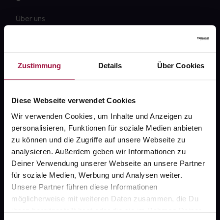
Über uns
Karriere
Newsletter
Zustimmung
Details
Über Cookies
Barrierefreiheitserklärung
PAYBACK
Diese Webseite verwendet Cookies
gesund-versorger.de
Wir verwenden Cookies, um Inhalte und Anzeigen zu
personalisieren, Funktionen für soziale Medien anbieten
Sanitätshäuser
zu können und die Zugriffe auf unsere Webseite zu
Datenschutz
analysieren. Außerdem geben wir Informationen zu
Deiner Verwendung unserer Webseite an unsere Partner
AGB
für soziale Medien, Werbung und Analysen weiter.
Impressum
Unsere Partner führen diese Informationen
möglicherweise mit weiteren Daten zusammen, die Du
ihnen bereitgestellt hast oder die sie im Rahmen Deiner