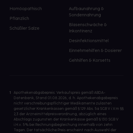
Homöopathisch
Aufbaunahrung &
Sondennahrung
Pflanzlich
Blasenschwäche &
Schüßler Salze
Inkontinenz
Desinfektionsmittel
Einnehmehilfen & Dosierer
Gehhilfen & Korsetts
1
Apothekenabgabepreis: Verkaufspreis gemäß ABDA-
Datenbank, Stand 01.08.2026, d. h. Apothekenabgabepreis
nicht verschreibungspflichtiger Medikamente zulasten
gesetzlicher Krankenkassen gemäß § 129 Abs. 5a SGB V i.V.m §§
2,3 der Arzneimittelpreisverordnung, abzüglich eines
Abschlags zugunsten der Krankenkasse gemäß § 130 SGB V
i.H.v. 5% bei Rechnungsbegleichung innerhalb von zehn
Tagen. Der tatsächliche Preis erscheint nach Auswahl der