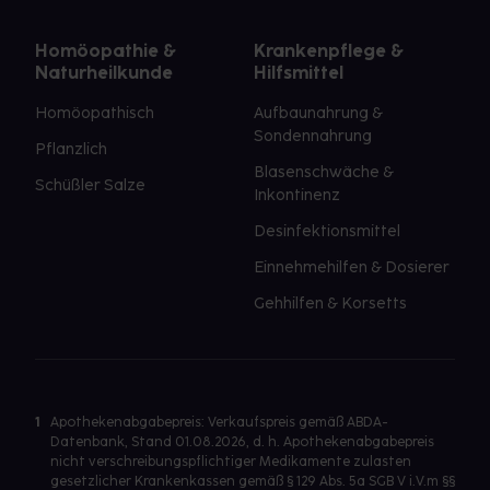
Homöopathie &
Krankenpflege &
Naturheilkunde
Hilfsmittel
Homöopathisch
Aufbaunahrung &
Sondennahrung
Pflanzlich
Blasenschwäche &
Schüßler Salze
Inkontinenz
Desinfektionsmittel
Einnehmehilfen & Dosierer
Gehhilfen & Korsetts
1
Apothekenabgabepreis: Verkaufspreis gemäß ABDA-
Datenbank, Stand 01.08.2026, d. h. Apothekenabgabepreis
nicht verschreibungspflichtiger Medikamente zulasten
gesetzlicher Krankenkassen gemäß § 129 Abs. 5a SGB V i.V.m §§