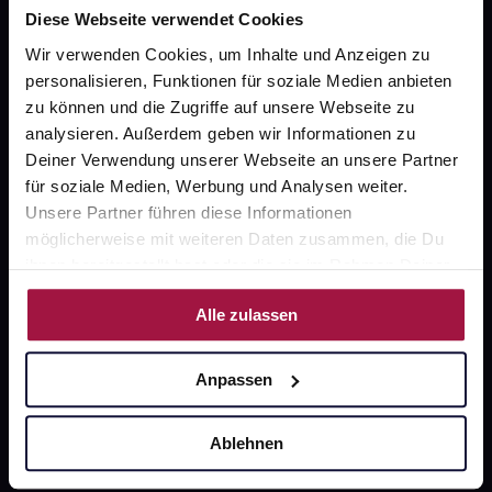
Diese Webseite verwendet Cookies
Wir verwenden Cookies, um Inhalte und Anzeigen zu
personalisieren, Funktionen für soziale Medien anbieten
Unsere Vorteile
zu können und die Zugriffe auf unsere Webseite zu
analysieren. Außerdem geben wir Informationen zu
Ausgewählte Wunschprodukte sofort abholbereit
Deiner Verwendung unserer Webseite an unsere Partner
Lieferung für sofort verfügbare Artikel meist am
für soziale Medien, Werbung und Analysen weiter.
selben Tag möglich
Unsere Partner führen diese Informationen
möglicherweise mit weiteren Daten zusammen, die Du
Freie Wahl der Apotheke
ihnen bereitgestellt hast oder die sie im Rahmen Deiner
Große Auswahl an Apotheken
Nutzung der Dienste gesammelt haben.
Alle zulassen
Sicher einkaufen
Anpassen
SSL-Verschlüsselung
Ablehnen
Software Made in Germany