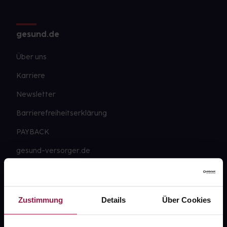
gesund.de
Über uns
Karriere
Newsletter
Barrierefreiheitserklärung
PAYBACK
gesund-versorger.de
Sanitätshäuser
Datenschutz
Zustimmung
Details
Über Cookies
AGB
Impressum