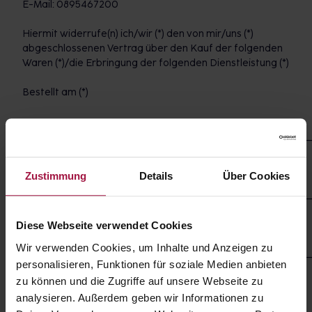
E-Mail: 0895467200
Hiermit widerrufe(n) ich/wir (*) den von mir/uns (*)
abgeschlossenen Vertrag über den Kauf der folgenden
Waren (*)/die Erbringung der folgenden Dienstleistung (*)
Bestellt am (*)
___________________________________________________________
erhalten am (*)
Zustimmung
Details
Über Cookies
___________________________________________________________
Name des/der Verbraucher(s)
Diese Webseite verwendet Cookies
Wir verwenden Cookies, um Inhalte und Anzeigen zu
___________________________________________________________
personalisieren, Funktionen für soziale Medien anbieten
Anschrift des/der Verbraucher(s)
zu können und die Zugriffe auf unsere Webseite zu
analysieren. Außerdem geben wir Informationen zu
Unterschrift des/der Verbraucher(s) (nur bei Mitteilung