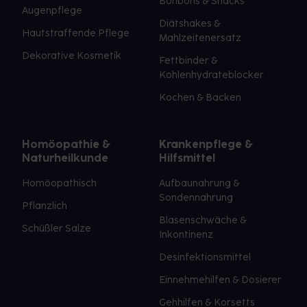
Bonbons & Snacks
Augenpflege
Diätshakes &
Hautstraffende Pflege
Mahlzeitenersatz
Dekorative Kosmetik
Fettbinder &
Kohlenhydrateblocker
Kochen & Backen
Homöopathie &
Krankenpflege &
Naturheilkunde
Hilfsmittel
Homöopathisch
Aufbaunahrung &
Sondennahrung
Pflanzlich
Blasenschwäche &
Schüßler Salze
Inkontinenz
Desinfektionsmittel
Einnehmehilfen & Dosierer
Gehhilfen & Korsetts