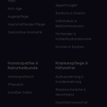
Haut
Appetitzügler
Anti-Age
Bonbons & Snacks
Augenpflege
Diätshakes &
Hautstraffende Pflege
Mahlzeitenersatz
Dekorative Kosmetik
Fettbinder &
Kohlenhydrateblocker
Kochen & Backen
Homöopathie &
Krankenpflege &
Naturheilkunde
Hilfsmittel
Homöopathisch
Aufbaunahrung &
Sondennahrung
Pflanzlich
Blasenschwäche &
Schüßler Salze
Inkontinenz
Desinfektionsmittel