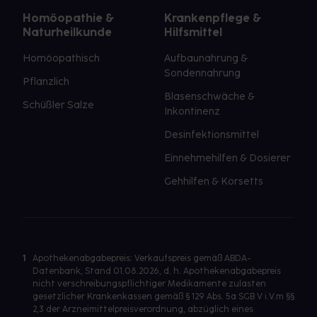
Homöopathie &
Krankenpflege &
Naturheilkunde
Hilfsmittel
Homöopathisch
Aufbaunahrung &
Sondennahrung
Pflanzlich
Blasenschwäche &
Schüßler Salze
Inkontinenz
Desinfektionsmittel
Einnehmehilfen & Dosierer
Gehhilfen & Korsetts
1
Apothekenabgabepreis: Verkaufspreis gemäß ABDA-
Datenbank, Stand 01.08.2026, d. h. Apothekenabgabepreis
nicht verschreibungspflichtiger Medikamente zulasten
gesetzlicher Krankenkassen gemäß § 129 Abs. 5a SGB V i.V.m §§
2,3 der Arzneimittelpreisverordnung, abzüglich eines