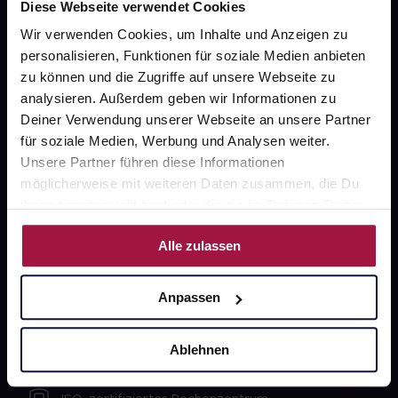
Diese Webseite verwendet Cookies
Wir verwenden Cookies, um Inhalte und Anzeigen zu
Unsere Vorteile
personalisieren, Funktionen für soziale Medien anbieten
zu können und die Zugriffe auf unsere Webseite zu
Ausgewählte Wunschprodukte sofort abholbereit
analysieren. Außerdem geben wir Informationen zu
Deiner Verwendung unserer Webseite an unsere Partner
Lieferung für sofort verfügbare Artikel meist am
für soziale Medien, Werbung und Analysen weiter.
selben Tag möglich
Unsere Partner führen diese Informationen
Freie Wahl der Apotheke
möglicherweise mit weiteren Daten zusammen, die Du
ihnen bereitgestellt hast oder die sie im Rahmen Deiner
Große Auswahl an Apotheken
Nutzung der Dienste gesammelt haben.
Alle zulassen
Sicher einkaufen
Anpassen
SSL-Verschlüsselung
Ablehnen
Software Made in Germany