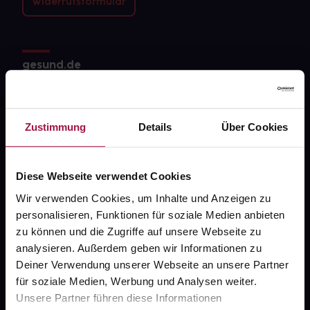
Widerrufsformular
gesund.de
Über uns
Karriere
Zustimmung
Details
Über Cookies
Newsletter
Barrierefreiheitserklärung
Diese Webseite verwendet Cookies
Wir verwenden Cookies, um Inhalte und Anzeigen zu
PAYBACK
personalisieren, Funktionen für soziale Medien anbieten
gesund-versorger.de
zu können und die Zugriffe auf unsere Webseite zu
analysieren. Außerdem geben wir Informationen zu
Sanitätshäuser
Deiner Verwendung unserer Webseite an unsere Partner
Datenschutz
für soziale Medien, Werbung und Analysen weiter.
Unsere Partner führen diese Informationen
AGB