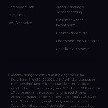
Homöopathisch
Aufbaunahrung &
Sondennahrung
Pflanzlich
Blasenschwäche &
Schüßler Salze
Inkontinenz
Desinfektionsmittel
Einnehmehilfen & Dosierer
Gehhilfen & Korsetts
1
Apothekenabgabepreis: Verkaufspreis gemäß ABDA-
Datenbank, Stand 01.08.2026, d. h. Apothekenabgabepreis
nicht verschreibungspflichtiger Medikamente zulasten
gesetzlicher Krankenkassen gemäß § 129 Abs. 5a SGB V i.V.m §§
2,3 der Arzneimittelpreisverordnung, abzüglich eines
Abschlags zugunsten der Krankenkasse gemäß § 130 SGB V
i.H.v. 5% bei Rechnungsbegleichung innerhalb von zehn
Tagen. Der tatsächliche Preis erscheint nach Auswahl der