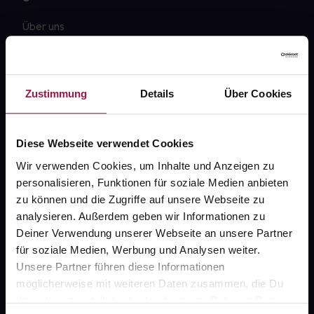
Über uns
Karriere
Newsletter
Zustimmung
Details
Über Cookies
Barrierefreiheitserklärung
PAYBACK
Diese Webseite verwendet Cookies
gesund-versorger.de
Wir verwenden Cookies, um Inhalte und Anzeigen zu
personalisieren, Funktionen für soziale Medien anbieten
Sanitätshäuser
zu können und die Zugriffe auf unsere Webseite zu
Datenschutz
analysieren. Außerdem geben wir Informationen zu
Deiner Verwendung unserer Webseite an unsere Partner
AGB
für soziale Medien, Werbung und Analysen weiter.
Impressum
Unsere Partner führen diese Informationen
möglicherweise mit weiteren Daten zusammen, die Du
ihnen bereitgestellt hast oder die sie im Rahmen Deiner