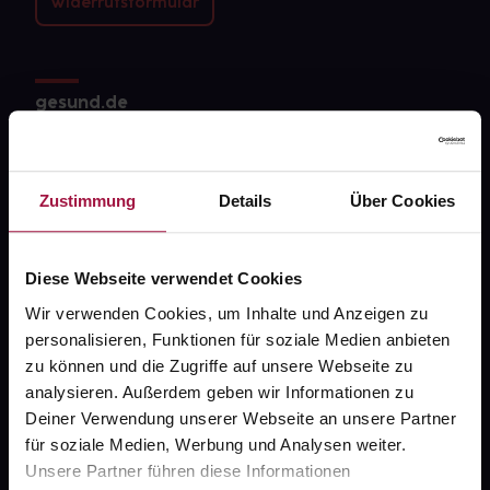
Widerrufsformular
gesund.de
Über uns
Karriere
Zustimmung
Details
Über Cookies
Newsletter
Barrierefreiheitserklärung
Diese Webseite verwendet Cookies
Wir verwenden Cookies, um Inhalte und Anzeigen zu
PAYBACK
personalisieren, Funktionen für soziale Medien anbieten
gesund-versorger.de
zu können und die Zugriffe auf unsere Webseite zu
analysieren. Außerdem geben wir Informationen zu
Sanitätshäuser
Deiner Verwendung unserer Webseite an unsere Partner
Datenschutz
für soziale Medien, Werbung und Analysen weiter.
Unsere Partner führen diese Informationen
AGB