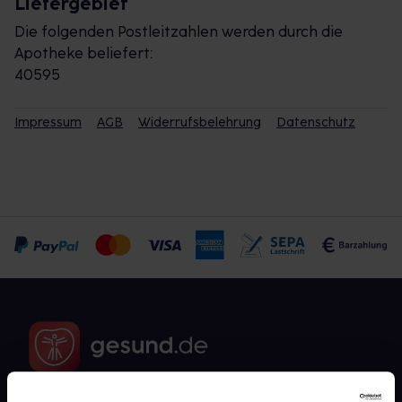
Liefergebiet
Die folgenden Postleitzahlen werden durch die
Apotheke beliefert:
40595
Impressum
AGB
Widerrufsbelehrung
Datenschutz