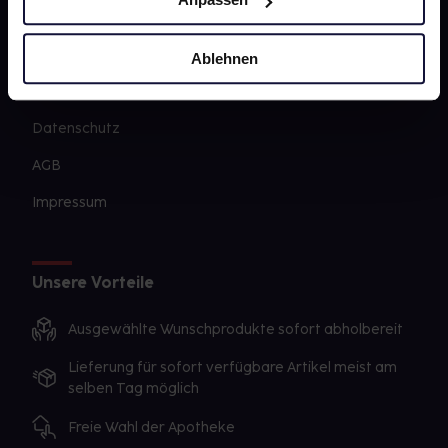
PAYBACK
gesund-versorger.de
Ablehnen
Sanitätshäuser
Datenschutz
AGB
Impressum
Unsere Vorteile
Ausgewählte Wunschprodukte sofort abholbereit
Lieferung für sofort verfügbare Artikel meist am
selben Tag möglich
Freie Wahl der Apotheke