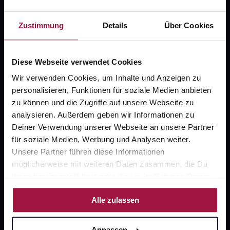
Fragen zu Deiner Bestellung?
Zustimmung
Details
Über Cookies
Kontakt
Diese Webseite verwendet Cookies
FAQ
Wir verwenden Cookies, um Inhalte und Anzeigen zu
personalisieren, Funktionen für soziale Medien anbieten
Widerrufsformular
zu können und die Zugriffe auf unsere Webseite zu
analysieren. Außerdem geben wir Informationen zu
Deiner Verwendung unserer Webseite an unsere Partner
für soziale Medien, Werbung und Analysen weiter.
gesund.de
Unsere Partner führen diese Informationen
Über uns
möglicherweise mit weiteren Daten zusammen, die Du
ihnen bereitgestellt hast oder die sie im Rahmen Deiner
Karriere
Nutzung der Dienste gesammelt haben.
Alle zulassen
Newsletter
Barrierefreiheitserklärung
Anpassen