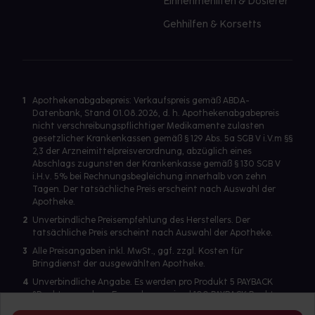
Einnehmehilfen & Dosierer
Gehhilfen & Korsetts
1
Apothekenabgabepreis: Verkaufspreis gemäß ABDA-
Datenbank, Stand 01.08.2026, d. h. Apothekenabgabepreis
nicht verschreibungspflichtiger Medikamente zulasten
gesetzlicher Krankenkassen gemäß § 129 Abs. 5a SGB V i.V.m §§
2,3 der Arzneimittelpreisverordnung, abzüglich eines
Abschlags zugunsten der Krankenkasse gemäß § 130 SGB V
i.H.v. 5% bei Rechnungsbegleichung innerhalb von zehn
Tagen. Der tatsächliche Preis erscheint nach Auswahl der
Apotheke.
2
Unverbindliche Preisempfehlung des Herstellers. Der
tatsächliche Preis erscheint nach Auswahl der Apotheke.
3
Alle Preisangaben inkl. MwSt., ggf. zzgl. Kosten für
Bringdienst der ausgewählten Apotheke.
4
Unverbindliche Angabe. Es werden pro Produkt 5 PAYBACK
°Punkte vergeben. Es werden maximal 100 PAYBACK Punkte
pro Produkt ausgegeben. Eine Punktegutschrift erfolgt nur