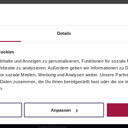
Details
gesund.de
Unsere Vorteil
Cookies
nhalte und Anzeigen zu personalisieren, Funktionen für soziale
Über uns
Ausgewähl
 Webseite zu analysieren. Außerdem geben wir Informationen zu
sofort abho
ür soziale Medien, Werbung und Analysen weiter. Unsere Partne
Karriere
Lieferung f
 Daten zusammen, die Du ihnen bereitgestellt hast oder die si
Newsletter
Artikel mei
n.
Barrierefreiheitserklärung
Freie Wahl
PAYBACK
Große Ausw
Anpassen
gesund-versorger.de
Sanitätshäuser