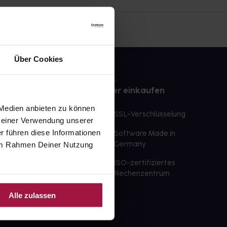
Über Cookies
e
Sicher einkaufen
 Medien anbieten zu können
te Wunschprodukte
SSL-Verschlüsselung
 Deiner Verwendung unserer
lbereit
r führen diese Informationen
Software Made in
ür sofort verfügbare
e im Rahmen Deiner Nutzung
Germany
st am selben Tag möglich
ISO-zertifiziertes
 der Apotheke
Rechenzentrum
ahl an Apotheken
Alle zulassen