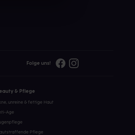
Folge uns!
eauty & Pflege
kne, unreine & fettige Haut
nti-Age
ugenpflege
autstraffende Pflege