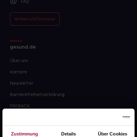
FAQ
Widerrufsformular
gesund.de
Über uns
Karriere
Newsletter
Barrierefreiheitserklärung
PAYBACK
gesund-versorger.de
Sanitätshäuser
Zustimmung
Details
Über Cookies