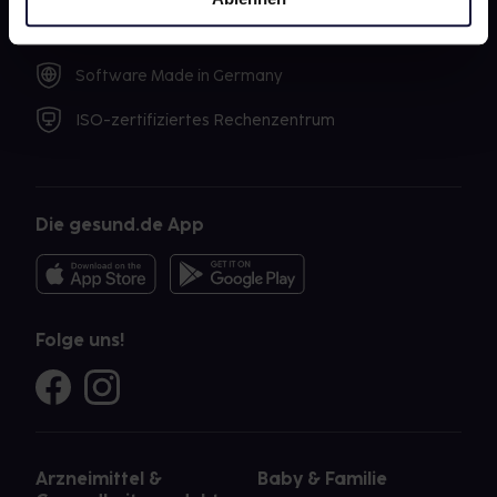
SSL-Verschlüsselung
Software Made in Germany
ISO-zertifiziertes Rechenzentrum
Die gesund.de App
Folge uns!
Arzneimittel &
Baby & Familie