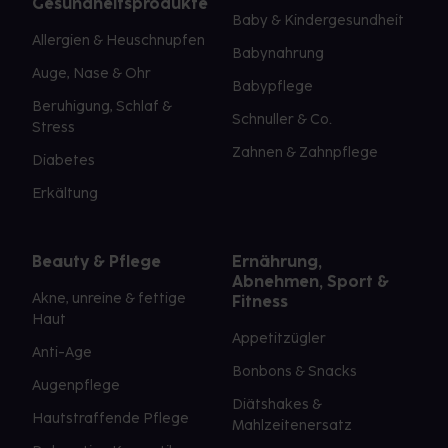
Gesundheitsprodukte
Baby & Kindergesundheit
Allergien & Heuschnupfen
Babynahrung
Auge, Nase & Ohr
Babypflege
Beruhigung, Schlaf &
Schnuller & Co.
Stress
Zahnen & Zahnpflege
Diabetes
Erkältung
Beauty & Pflege
Ernährung,
Abnehmen, Sport &
Akne, unreine & fettige
Fitness
Haut
Appetitzügler
Anti-Age
Bonbons & Snacks
Augenpflege
Diätshakes &
Hautstraffende Pflege
Mahlzeitenersatz