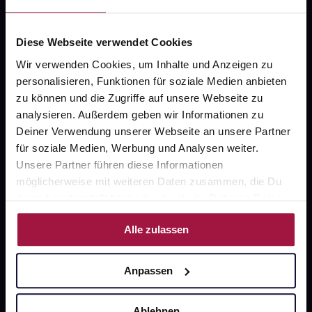
Datenschutz
AGB
Diese Webseite verwendet Cookies
Impressum
Wir verwenden Cookies, um Inhalte und Anzeigen zu
personalisieren, Funktionen für soziale Medien anbieten
zu können und die Zugriffe auf unsere Webseite zu
Unsere Vorteile
analysieren. Außerdem geben wir Informationen zu
Deiner Verwendung unserer Webseite an unsere Partner
Ausgewählte Wunschprodukte sofort abholbereit
für soziale Medien, Werbung und Analysen weiter.
Unsere Partner führen diese Informationen
Lieferung für sofort verfügbare Artikel meist am
möglicherweise mit weiteren Daten zusammen, die Du
selben Tag möglich
ihnen bereitgestellt hast oder die sie im Rahmen Deiner
Nutzung der Dienste gesammelt haben.
Freie Wahl der Apotheke
Alle zulassen
Große Auswahl an Apotheken
Anpassen
Sicher einkaufen
Ablehnen