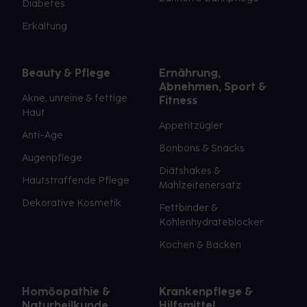
Diabetes
Erkältung
Beauty & Pflege
Ernährung,
Abnehmen, Sport &
Akne, unreine & fettige
Fitness
Haut
Appetitzügler
Anti-Age
Bonbons & Snacks
Augenpflege
Diätshakes &
Hautstraffende Pflege
Mahlzeitenersatz
Dekorative Kosmetik
Fettbinder &
Kohlenhydrateblocker
Kochen & Backen
Homöopathie &
Krankenpflege &
Naturheilkunde
Hilfsmittel