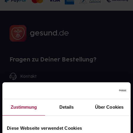
Fragen zu Deiner Bestellung?
Kontakt
FAQ
Widerrufsformular
Zustimmung
Details
Über Cookies
Diese Webseite verwendet Cookies
gesund.de