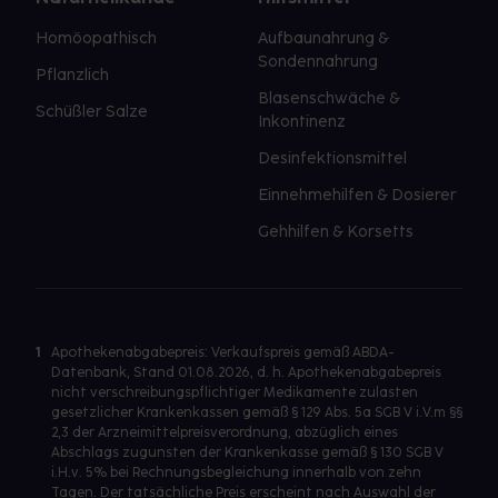
Homöopathisch
Aufbaunahrung &
Sondennahrung
Pflanzlich
Blasenschwäche &
Schüßler Salze
Inkontinenz
Desinfektionsmittel
Einnehmehilfen & Dosierer
Gehhilfen & Korsetts
1
Apothekenabgabepreis: Verkaufspreis gemäß ABDA-
Datenbank, Stand 01.08.2026, d. h. Apothekenabgabepreis
nicht verschreibungspflichtiger Medikamente zulasten
gesetzlicher Krankenkassen gemäß § 129 Abs. 5a SGB V i.V.m §§
2,3 der Arzneimittelpreisverordnung, abzüglich eines
Abschlags zugunsten der Krankenkasse gemäß § 130 SGB V
i.H.v. 5% bei Rechnungsbegleichung innerhalb von zehn
Tagen. Der tatsächliche Preis erscheint nach Auswahl der