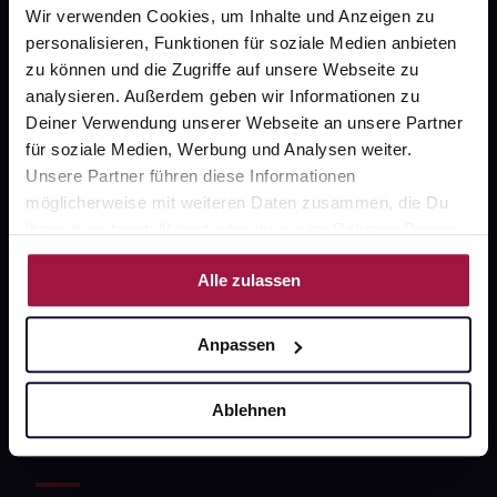
Wir verwenden Cookies, um Inhalte und Anzeigen zu
personalisieren, Funktionen für soziale Medien anbieten
Über uns
zu können und die Zugriffe auf unsere Webseite zu
Karriere
analysieren. Außerdem geben wir Informationen zu
Deiner Verwendung unserer Webseite an unsere Partner
Newsletter
für soziale Medien, Werbung und Analysen weiter.
Barrierefreiheitserklärung
Unsere Partner führen diese Informationen
möglicherweise mit weiteren Daten zusammen, die Du
PAYBACK
ihnen bereitgestellt hast oder die sie im Rahmen Deiner
gesund-versorger.de
Nutzung der Dienste gesammelt haben.
Alle zulassen
Sanitätshäuser
Datenschutz
Anpassen
AGB
Ablehnen
Impressum