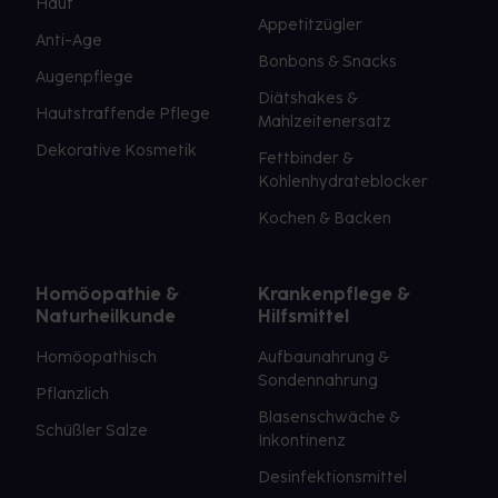
Haut
Appetitzügler
Anti-Age
Bonbons & Snacks
Augenpflege
Diätshakes &
Hautstraffende Pflege
Mahlzeitenersatz
Dekorative Kosmetik
Fettbinder &
Kohlenhydrateblocker
Kochen & Backen
Homöopathie &
Krankenpflege &
Naturheilkunde
Hilfsmittel
Homöopathisch
Aufbaunahrung &
Sondennahrung
Pflanzlich
Blasenschwäche &
Schüßler Salze
Inkontinenz
Desinfektionsmittel