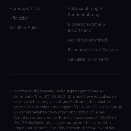
Homöopathisch
Aufbaunahrung &
Sondennahrung
Pflanzlich
Blasenschwäche &
Schüßler Salze
Inkontinenz
Desinfektionsmittel
Einnehmehilfen & Dosierer
Gehhilfen & Korsetts
1
Apothekenabgabepreis: Verkaufspreis gemäß ABDA-
Datenbank, Stand 01.08.2026, d. h. Apothekenabgabepreis
nicht verschreibungspflichtiger Medikamente zulasten
gesetzlicher Krankenkassen gemäß § 129 Abs. 5a SGB V i.V.m §§
2,3 der Arzneimittelpreisverordnung, abzüglich eines
Abschlags zugunsten der Krankenkasse gemäß § 130 SGB V
i.H.v. 5% bei Rechnungsbegleichung innerhalb von zehn
Tagen. Der tatsächliche Preis erscheint nach Auswahl der