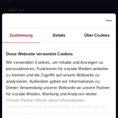
Über uns
Karriere
Newsletter
Zustimmung
Details
Über Cookies
Barrierefreiheitserklärung
PAYBACK
Diese Webseite verwendet Cookies
gesund-versorger.de
Wir verwenden Cookies, um Inhalte und Anzeigen zu
personalisieren, Funktionen für soziale Medien anbieten
Sanitätshäuser
zu können und die Zugriffe auf unsere Webseite zu
Datenschutz
analysieren. Außerdem geben wir Informationen zu
Deiner Verwendung unserer Webseite an unsere Partner
AGB
für soziale Medien, Werbung und Analysen weiter.
Impressum
Unsere Partner führen diese Informationen
möglicherweise mit weiteren Daten zusammen, die Du
ihnen bereitgestellt hast oder die sie im Rahmen Deiner