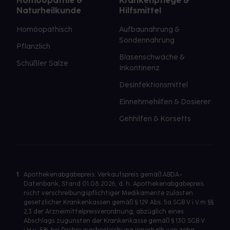
Homöopathie &
Krankenpflege &
Naturheilkunde
Hilfsmittel
Homöopathisch
Aufbaunahrung &
Sondennahrung
Pflanzlich
Blasenschwäche &
Schüßler Salze
Inkontinenz
Desinfektionsmittel
Einnehmehilfen & Dosierer
Gehhilfen & Korsetts
1
Apothekenabgabepreis: Verkaufspreis gemäß ABDA-
Datenbank, Stand 01.08.2026, d. h. Apothekenabgabepreis
nicht verschreibungspflichtiger Medikamente zulasten
gesetzlicher Krankenkassen gemäß § 129 Abs. 5a SGB V i.V.m §§
2,3 der Arzneimittelpreisverordnung, abzüglich eines
Abschlags zugunsten der Krankenkasse gemäß § 130 SGB V