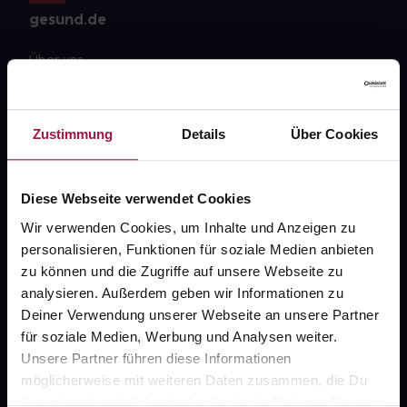
gesund.de
Über uns
Karriere
Newsletter
Zustimmung
Details
Über Cookies
Barrierefreiheitserklärung
PAYBACK
Diese Webseite verwendet Cookies
Wir verwenden Cookies, um Inhalte und Anzeigen zu
gesund-versorger.de
personalisieren, Funktionen für soziale Medien anbieten
Sanitätshäuser
zu können und die Zugriffe auf unsere Webseite zu
analysieren. Außerdem geben wir Informationen zu
Datenschutz
Deiner Verwendung unserer Webseite an unsere Partner
AGB
für soziale Medien, Werbung und Analysen weiter.
Unsere Partner führen diese Informationen
Impressum
möglicherweise mit weiteren Daten zusammen, die Du
ihnen bereitgestellt hast oder die sie im Rahmen Deiner