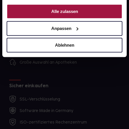
Nutzung der Dienste gesammelt haben.
Unsere Vorteile
Alle zulassen
Ausgewählte Wunschprodukte sofort abholbereit
Anpassen
Lieferung für sofort verfügbare Artikel meist am
selben Tag möglich
Ablehnen
Freie Wahl der Apotheke
Große Auswahl an Apotheken
Sicher einkaufen
SSL-Verschlüsselung
Software Made in Germany
ISO-zertifiziertes Rechenzentrum