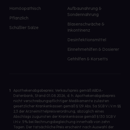
Homöopathisch
Aufbaunahrung &
Sondennahrung
Pflanzlich
Blasenschwäche &
Schüßler Salze
Inkontinenz
Desinfektionsmittel
Einnehmehilfen & Dosierer
Gehhilfen & Korsetts
1
Apothekenabgabepreis: Verkaufspreis gemäß ABDA-
Datenbank, Stand 01.08.2026, d. h. Apothekenabgabepreis
nicht verschreibungspflichtiger Medikamente zulasten
gesetzlicher Krankenkassen gemäß § 129 Abs. 5a SGB V i.V.m §§
2,3 der Arzneimittelpreisverordnung, abzüglich eines
Abschlags zugunsten der Krankenkasse gemäß § 130 SGB V
i.H.v. 5% bei Rechnungsbegleichung innerhalb von zehn
Tagen. Der tatsächliche Preis erscheint nach Auswahl der