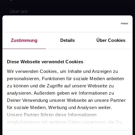
Über uns
Karriere
Newsletter
Zustimmung
Details
Über Cookies
Barrierefreiheitserklärung
PAYBACK
Diese Webseite verwendet Cookies
gesund-versorger.de
Wir verwenden Cookies, um Inhalte und Anzeigen zu
personalisieren, Funktionen für soziale Medien anbieten
Sanitätshäuser
zu können und die Zugriffe auf unsere Webseite zu
Datenschutz
analysieren. Außerdem geben wir Informationen zu
Deiner Verwendung unserer Webseite an unsere Partner
AGB
für soziale Medien, Werbung und Analysen weiter.
Impressum
Unsere Partner führen diese Informationen
möglicherweise mit weiteren Daten zusammen, die Du
ihnen bereitgestellt hast oder die sie im Rahmen Deiner