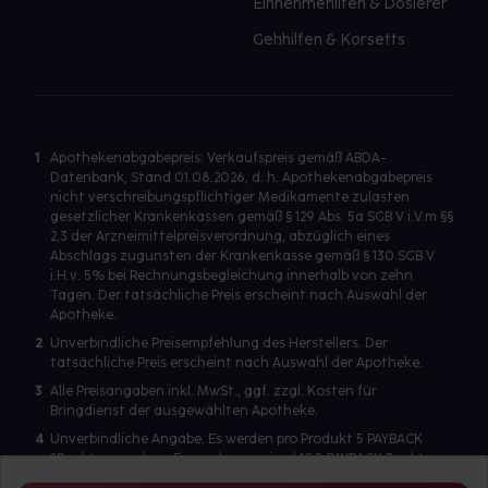
Einnehmehilfen & Dosierer
Gehhilfen & Korsetts
1
Apothekenabgabepreis: Verkaufspreis gemäß ABDA-
Datenbank, Stand 01.08.2026, d. h. Apothekenabgabepreis
nicht verschreibungspflichtiger Medikamente zulasten
gesetzlicher Krankenkassen gemäß § 129 Abs. 5a SGB V i.V.m §§
2,3 der Arzneimittelpreisverordnung, abzüglich eines
Abschlags zugunsten der Krankenkasse gemäß § 130 SGB V
i.H.v. 5% bei Rechnungsbegleichung innerhalb von zehn
Tagen. Der tatsächliche Preis erscheint nach Auswahl der
Apotheke.
2
Unverbindliche Preisempfehlung des Herstellers. Der
tatsächliche Preis erscheint nach Auswahl der Apotheke.
3
Alle Preisangaben inkl. MwSt., ggf. zzgl. Kosten für
Bringdienst der ausgewählten Apotheke.
4
Unverbindliche Angabe. Es werden pro Produkt 5 PAYBACK
°Punkte vergeben. Es werden maximal 100 PAYBACK Punkte
pro Produkt ausgegeben. Eine Punktegutschrift erfolgt nur