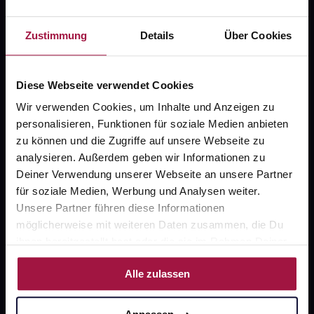
Fragen zu Deiner Bestellung?
Zustimmung
Details
Über Cookies
Kontakt
Diese Webseite verwendet Cookies
FAQ
Wir verwenden Cookies, um Inhalte und Anzeigen zu
personalisieren, Funktionen für soziale Medien anbieten
Widerrufsformular
zu können und die Zugriffe auf unsere Webseite zu
analysieren. Außerdem geben wir Informationen zu
Deiner Verwendung unserer Webseite an unsere Partner
für soziale Medien, Werbung und Analysen weiter.
gesund.de
Unsere Partner führen diese Informationen
Über uns
möglicherweise mit weiteren Daten zusammen, die Du
ihnen bereitgestellt hast oder die sie im Rahmen Deiner
Karriere
Nutzung der Dienste gesammelt haben.
Alle zulassen
Newsletter
Barrierefreiheitserklärung