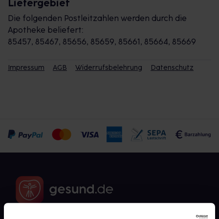
Liefergebiet
Die folgenden Postleitzahlen werden durch die
Apotheke beliefert:
85457, 85467, 85656, 85659, 85661, 85664, 85669
Impressum
AGB
Widerrufsbelehrung
Datenschutz