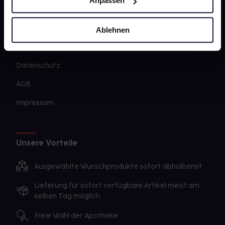
Anpassen
PAYBACK
gesund-versorger.de
Ablehnen
Sanitätshäuser
Datenschutz
AGB
Impressum
Unsere Vorteile
Ausgewählte Wunschprodukte sofort abholbereit
Lieferung für sofort verfügbare Artikel meist am
selben Tag möglich
Freie Wahl der Apotheke