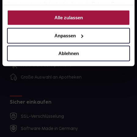
ihnen bereitgestellt hast oder die sie im Rahmen Deiner
Nutzung der Dienste gesammelt haben.
Alle zulassen
Unsere Vorteile
Ausgewählte Wunschprodukte sofort abholbereit
Anpassen
Lieferung für sofort verfügbare Artikel meist am
selben Tag möglich
Ablehnen
Freie Wahl der Apotheke
Große Auswahl an Apotheken
Sicher einkaufen
SSL-Verschlüsselung
Software Made in Germany