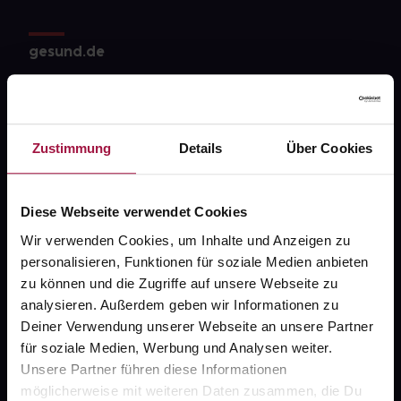
gesund.de
Über uns
Karriere
Zustimmung
Details
Über Cookies
Newsletter
Barrierefreiheitserklärung
Diese Webseite verwendet Cookies
PAYBACK
Wir verwenden Cookies, um Inhalte und Anzeigen zu
gesund-versorger.de
personalisieren, Funktionen für soziale Medien anbieten
zu können und die Zugriffe auf unsere Webseite zu
Sanitätshäuser
analysieren. Außerdem geben wir Informationen zu
Datenschutz
Deiner Verwendung unserer Webseite an unsere Partner
für soziale Medien, Werbung und Analysen weiter.
AGB
Unsere Partner führen diese Informationen
Impressum
möglicherweise mit weiteren Daten zusammen, die Du