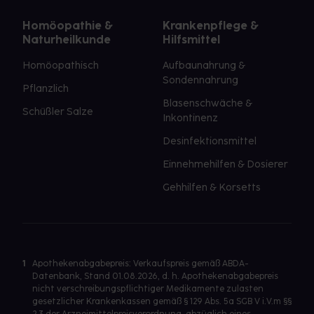
Homöopathie &
Krankenpflege &
Naturheilkunde
Hilfsmittel
Homöopathisch
Aufbaunahrung &
Sondennahrung
Pflanzlich
Blasenschwäche &
Schüßler Salze
Inkontinenz
Desinfektionsmittel
Einnehmehilfen & Dosierer
Gehhilfen & Korsetts
1
Apothekenabgabepreis: Verkaufspreis gemäß ABDA-
Datenbank, Stand 01.08.2026, d. h. Apothekenabgabepreis
nicht verschreibungspflichtiger Medikamente zulasten
gesetzlicher Krankenkassen gemäß § 129 Abs. 5a SGB V i.V.m §§