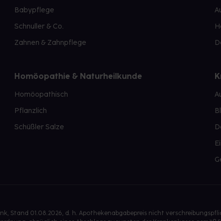
Babypflege
A
Schnuller & Co.
H
Zahnen & Zahnpflege
D
Homöopathie & Naturheilkunde
K
Homöopathisch
A
Pflanzlich
B
Schüßler Salze
D
E
G
, Stand 01.08.2026, d. h. Apothekenabgabepreis nicht verschreibungspfl