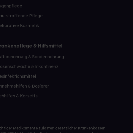
ugenpflege
autstraffende Pflege
ekorative Kosmetik
rankenpflege & Hilfsmittel
ufbaunahrung & Sondennahrung
lasenschwäche & Inkontinenz
esinfektionsmittel
innehmehilfen & Dosierer
ehhilfen & Korsetts
ichtiger Medikamente zulasten gesetzlicher Krankenkassen