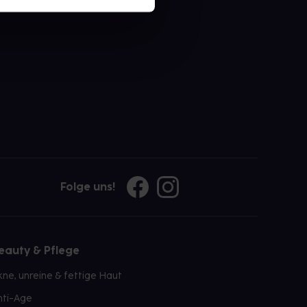
Folge uns!
eauty & Pflege
kne, unreine & fettige Haut
nti-Age