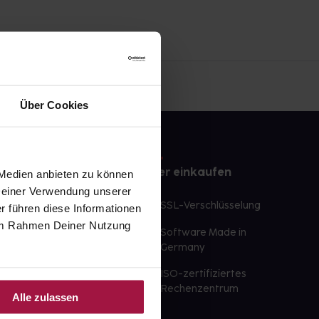
Über Cookies
e
Sicher einkaufen
 Medien anbieten zu können
 Deiner Verwendung unserer
te Wunschprodukte
SSL-Verschlüsselung
r führen diese Informationen
lbereit
e im Rahmen Deiner Nutzung
Software Made in
ür sofort verfügbare
Germany
st am selben Tag möglich
ISO-zertifiziertes
 der Apotheke
Rechenzentrum
Alle zulassen
ahl an Apotheken