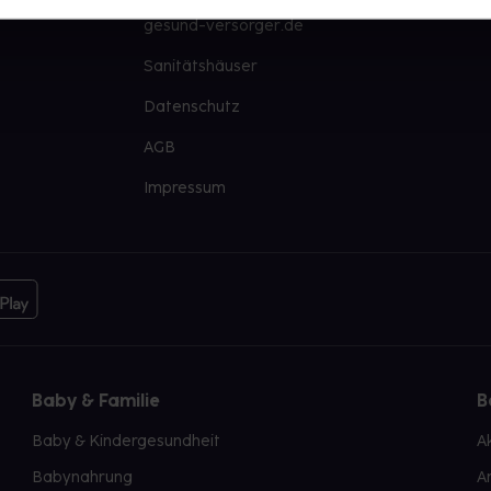
gesund-versorger.de
Sanitätshäuser
Datenschutz
AGB
Impressum
Baby & Familie
B
Baby & Kindergesundheit
A
Babynahrung
A