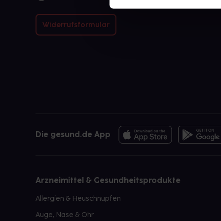
Widerrufsformular
Die gesund.de App
Arzneimittel & Gesundheitsprodukte
Allergien & Heuschnupfen
Auge, Nase & Ohr