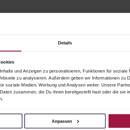
Details
Cookies
gesund.de
Unsere Vorteil
nhalte und Anzeigen zu personalisieren, Funktionen für soziale
 Webseite zu analysieren. Außerdem geben wir Informationen zu
Über uns
Ausgewähl
ür soziale Medien, Werbung und Analysen weiter. Unsere Partne
sofort abho
 Daten zusammen, die Du ihnen bereitgestellt hast oder die si
Karriere
n.
Lieferung f
Newsletter
Artikel mei
Barrierefreiheitserklärung
Freie Wahl
Anpassen
PAYBACK
Große Ausw