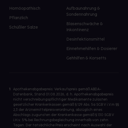
Homöopathisch
Aufbaunahrung &
Sondennahrung
Pflanzlich
Blasenschwäche &
Schüßler Salze
Inkontinenz
Desinfektionsmittel
Einnehmehilfen & Dosierer
Gehhilfen & Korsetts
1
Apothekenabgabepreis: Verkaufspreis gemäß ABDA-
Datenbank, Stand 01.08.2026, d. h. Apothekenabgabepreis
nicht verschreibungspflichtiger Medikamente zulasten
gesetzlicher Krankenkassen gemäß § 129 Abs. 5a SGB V i.V.m §§
2,3 der Arzneimittelpreisverordnung, abzüglich eines
Abschlags zugunsten der Krankenkasse gemäß § 130 SGB V
i.H.v. 5% bei Rechnungsbegleichung innerhalb von zehn
Tagen. Der tatsächliche Preis erscheint nach Auswahl der