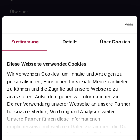
Über uns
Karriere
Newsletter
Zustimmung
Details
Über Cookies
Barrierefreiheitserklärung
PAYBACK
Diese Webseite verwendet Cookies
gesund-versorger.de
Wir verwenden Cookies, um Inhalte und Anzeigen zu
personalisieren, Funktionen für soziale Medien anbieten
Sanitätshäuser
zu können und die Zugriffe auf unsere Webseite zu
Datenschutz
analysieren. Außerdem geben wir Informationen zu
Deiner Verwendung unserer Webseite an unsere Partner
AGB
für soziale Medien, Werbung und Analysen weiter.
Impressum
Unsere Partner führen diese Informationen
möglicherweise mit weiteren Daten zusammen, die Du
ihnen bereitgestellt hast oder die sie im Rahmen Deiner