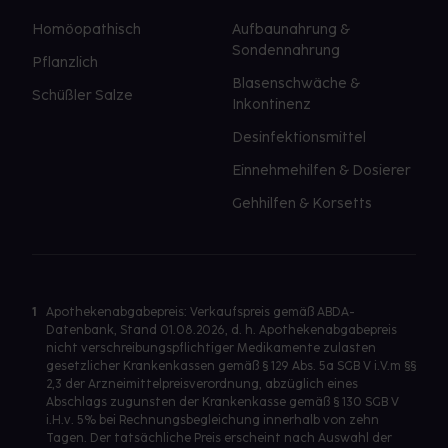
Homöopathisch
Aufbaunahrung &
Sondennahrung
Pflanzlich
Blasenschwäche &
Schüßler Salze
Inkontinenz
Desinfektionsmittel
Einnehmehilfen & Dosierer
Gehhilfen & Korsetts
1
Apothekenabgabepreis: Verkaufspreis gemäß ABDA-
Datenbank, Stand 01.08.2026, d. h. Apothekenabgabepreis
nicht verschreibungspflichtiger Medikamente zulasten
gesetzlicher Krankenkassen gemäß § 129 Abs. 5a SGB V i.V.m §§
2,3 der Arzneimittelpreisverordnung, abzüglich eines
Abschlags zugunsten der Krankenkasse gemäß § 130 SGB V
i.H.v. 5% bei Rechnungsbegleichung innerhalb von zehn
Tagen. Der tatsächliche Preis erscheint nach Auswahl der