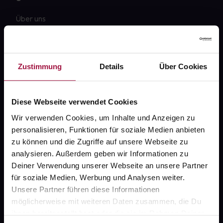
Über uns
Karriere
Newsletter
Zustimmung
Details
Über Cookies
Barrierefreiheitserklärung
PAYBACK
Diese Webseite verwendet Cookies
gesund-versorger.de
Wir verwenden Cookies, um Inhalte und Anzeigen zu
personalisieren, Funktionen für soziale Medien anbieten
Sanitätshäuser
zu können und die Zugriffe auf unsere Webseite zu
Datenschutz
analysieren. Außerdem geben wir Informationen zu
Deiner Verwendung unserer Webseite an unsere Partner
AGB
für soziale Medien, Werbung und Analysen weiter.
Impressum
Unsere Partner führen diese Informationen
möglicherweise mit weiteren Daten zusammen, die Du
ihnen bereitgestellt hast oder die sie im Rahmen Deiner