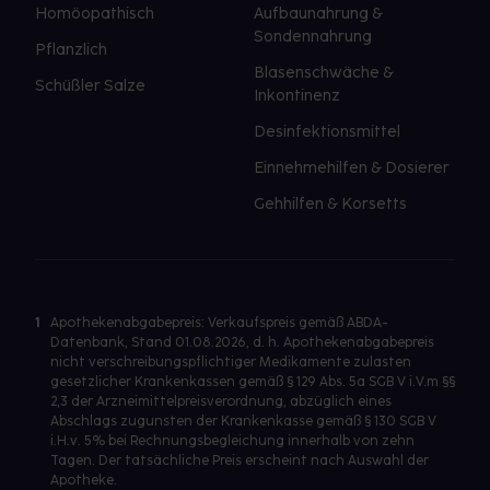
Homöopathisch
Aufbaunahrung &
Sondennahrung
Pflanzlich
Blasenschwäche &
Schüßler Salze
Inkontinenz
Desinfektionsmittel
Einnehmehilfen & Dosierer
Gehhilfen & Korsetts
1
Apothekenabgabepreis: Verkaufspreis gemäß ABDA-
Datenbank, Stand 01.08.2026, d. h. Apothekenabgabepreis
nicht verschreibungspflichtiger Medikamente zulasten
gesetzlicher Krankenkassen gemäß § 129 Abs. 5a SGB V i.V.m §§
2,3 der Arzneimittelpreisverordnung, abzüglich eines
Abschlags zugunsten der Krankenkasse gemäß § 130 SGB V
i.H.v. 5% bei Rechnungsbegleichung innerhalb von zehn
Tagen. Der tatsächliche Preis erscheint nach Auswahl der
Apotheke.