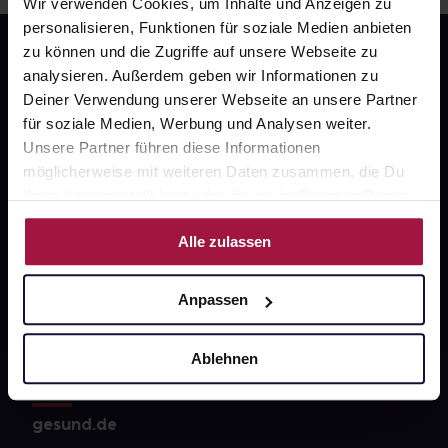
Wir verwenden Cookies, um Inhalte und Anzeigen zu
personalisieren, Funktionen für soziale Medien anbieten
zu können und die Zugriffe auf unsere Webseite zu
analysieren. Außerdem geben wir Informationen zu
Deiner Verwendung unserer Webseite an unsere Partner
für soziale Medien, Werbung und Analysen weiter.
Unsere Partner führen diese Informationen
möglicherweise mit weiteren Daten zusammen, die Du
Fragen zu Deiner Bestellung?
ihnen bereitgestellt hast oder die sie im Rahmen Deiner
Nutzung der Dienste gesammelt haben.
Kontakt
Alle zulassen
FAQ
Anpassen
Widerrufsformular
Ablehnen
gesund.de