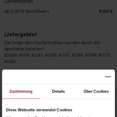
Lieferkosten
ab 0,00 € Bestellwert
5,00 €
Liefergebiet
Die folgenden Postleitzahlen werden durch die
Apotheke beliefert:
80689, 81241, 81243, 81245, 81247, 81248, 81249, 81375,
82166
Impressum
AGB
Widerrufsbelehrung
Datenschutz
Zustimmung
Details
Über Cookies
Diese Webseite verwendet Cookies