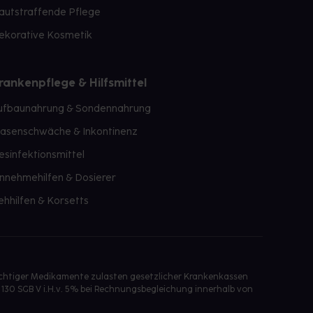
autstraffende Pflege
ekorative Kosmetik
rankenpflege & Hilfsmittel
ufbaunahrung & Sondennahrung
lasenschwäche & Inkontinenz
esinfektionsmittel
innehmehilfen & Dosierer
ehhilfen & Korsetts
ichtiger Medikamente zulasten gesetzlicher Krankenkassen
 130 SGB V i.H.v. 5% bei Rechnungsbegleichung innerhalb von