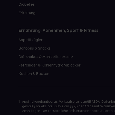
Diabetes
Erkältung
Ernährung, Abnehmen, Sport & Fitness
Appetitzügler
Bonbons & Snacks
Diätshakes & Mahlzeitenersatz
Fettbinder & Kohlenhydrateblocker
Kochen & Backen
1
Apothekenabgabepreis: Verkaufspreis gemäß ABDA-Datenbank
gemäß § 129 Abs. 5a SGB V i.V.m §§ 2,3 der Arzneimittelpre
zehn Tagen. Der tatsächliche Preis erscheint nach Auswahl 