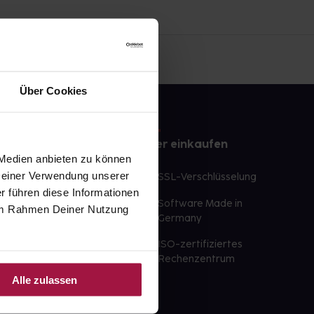
Über Cookies
e
Sicher einkaufen
 Medien anbieten zu können
 Deiner Verwendung unserer
te Wunschprodukte
SSL-Verschlüsselung
lbereit
r führen diese Informationen
Software Made in
e im Rahmen Deiner Nutzung
ür sofort verfügbare
Germany
st am selben Tag möglich
ISO-zertifiziertes
 der Apotheke
Rechenzentrum
Alle zulassen
ahl an Apotheken