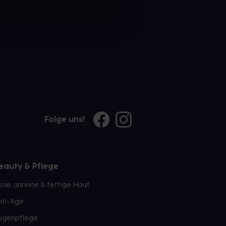
Folge uns!
eauty & Pflege
kne, unreine & fettige Haut
nti-Age
ugenpflege