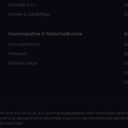
Schnuller & Co.
H
Zahnen & Zahnpflege
D
Homöopathie & Naturheilkunde
K
Homöopathisch
A
Pflanzlich
B
Schüßler Salze
D
E
G
, Stand 01.08.2026, d. h. Apothekenabgabepreis nicht verschreibungspfl
isverordnung, abzüglich eines Abschlags zugunsten der Krankenkasse gemäß §
der Apotheke.