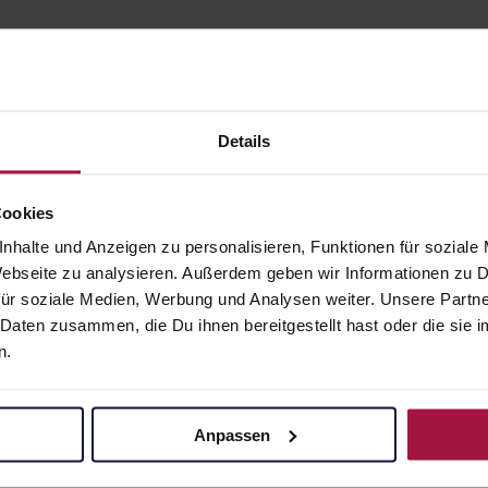
Details
Cookies
gesund.de
Unsere Vorteil
nhalte und Anzeigen zu personalisieren, Funktionen für soziale
 Webseite zu analysieren. Außerdem geben wir Informationen zu
Über uns
Ausgewähl
sofort abho
ür soziale Medien, Werbung und Analysen weiter. Unsere Partne
Karriere
 Daten zusammen, die Du ihnen bereitgestellt hast oder die si
Lieferung f
n.
Newsletter
Artikel mei
Barrierefreiheitserklärung
Freie Wahl
PAYBACK
Anpassen
Große Ausw
gesund-versorger.de