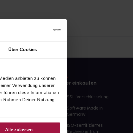
Über Cookies
 Medien anbieten zu können
e
Sicher einkaufen
 Deiner Verwendung unserer
r führen diese Informationen
te Wunschprodukte
SSL-Verschlüsselung
e im Rahmen Deiner Nutzung
lbereit
Software Made in
ür sofort verfügbare
Germany
st am selben Tag möglich
ISO-zertifiziertes
Alle zulassen
 der Apotheke
Rechenzentrum