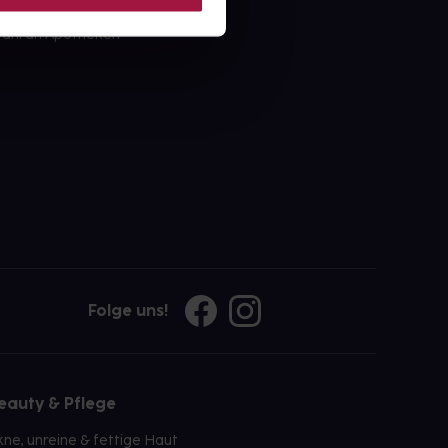
ahl an Apotheken
Folge uns!
eauty & Pflege
kne, unreine & fettige Haut