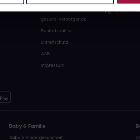
PAYBACK
Große Ausw
gesund-versorger.de
Sanitätshäuser
Datenschutz
AGB
Impressum
Baby & Familie
B
Baby & Kindergesundheit
A