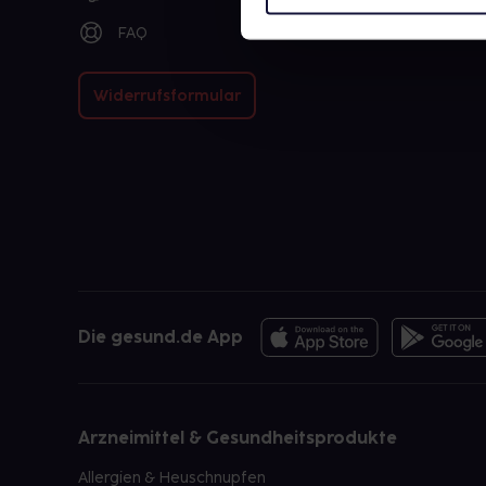
FAQ
Widerrufsformular
Die gesund.de App
Arzneimittel & Gesundheitsprodukte
Allergien & Heuschnupfen