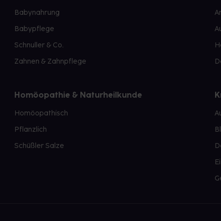
Babynahrung
A
Babypflege
A
Schnuller & Co.
H
Zahnen & Zahnpflege
D
Homöopathie & Naturheilkunde
K
Homöopathisch
A
Pflanzlich
B
Schüßler Salze
D
E
G