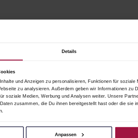
Details
Cookies
nhalte und Anzeigen zu personalisieren, Funktionen für soziale
gesund.de
Unsere Vorteil
 Webseite zu analysieren. Außerdem geben wir Informationen zu
ür soziale Medien, Werbung und Analysen weiter. Unsere Partne
Über uns
Ausgewähl
 Daten zusammen, die Du ihnen bereitgestellt hast oder die si
sofort abho
n.
Karriere
Lieferung f
Newsletter
Artikel mei
Barrierefreiheitserklärung
Anpassen
Freie Wahl