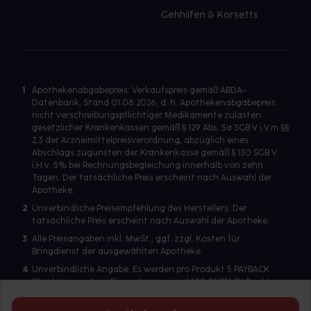
Gehhilfen & Korsetts
1
Apothekenabgabepreis: Verkaufspreis gemäß ABDA-
Datenbank, Stand 01.08.2026, d. h. Apothekenabgabepreis
nicht verschreibungspflichtiger Medikamente zulasten
gesetzlicher Krankenkassen gemäß § 129 Abs. 5a SGB V i.V.m §§
2,3 der Arzneimittelpreisverordnung, abzüglich eines
Abschlags zugunsten der Krankenkasse gemäß § 130 SGB V
i.H.v. 5% bei Rechnungsbegleichung innerhalb von zehn
Tagen. Der tatsächliche Preis erscheint nach Auswahl der
Apotheke.
2
Unverbindliche Preisempfehlung des Herstellers. Der
tatsächliche Preis erscheint nach Auswahl der Apotheke.
3
Alle Preisangaben inkl. MwSt., ggf. zzgl. Kosten für
Bringdienst der ausgewählten Apotheke.
4
Unverbindliche Angabe. Es werden pro Produkt 5 PAYBACK
°Punkte vergeben. Es werden maximal 100 PAYBACK Punkte
pro Produkt ausgegeben. Eine Punktegutschrift erfolgt nur
für Produkte mit einem Einzelpreis ab 2 Euro. Für auf Rezept